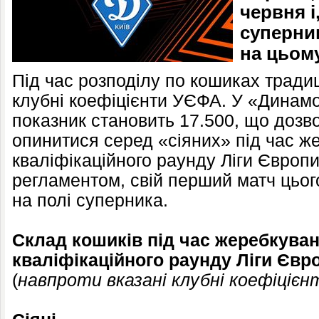
червня і
суперни
на цьому
Під час розподілу по кошиках тради
клубні коефіцієнти УЄФА. У «Динамо
показник становить 17.500, що дозв
опинитися серед «сіяних» під час ж
кваліфікаційного раунду Ліги Європи.
регламентом, свій перший матч цьог
на полі суперника.
Склад кошиків під час жеребкуван
кваліфікаційного раунду Ліги Євр
(
навпроти вказані клубні коефіціє