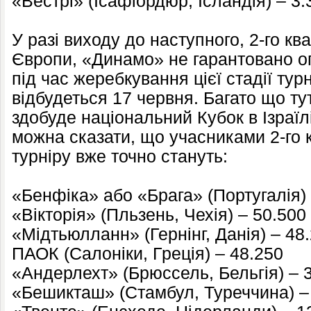
«Вестрі» (Ісафіордюр, Ісландія) – 3.
У разі виходу до наступного, 2-го кв
Європи, «Динамо» не гарантовано о
під час жеребкування цієї стадії турн
відбудеться 17 червня. Багато що тут
здобуде національний Кубок в Ізраїлі
можна сказати, що учасниками 2-го 
турніру вже точно стануть:
«Бенфіка» або «Брага» (Португалія) 
«Вікторія» (Пльзень, Чехія) – 50.500
«Мідтьюлланн» (Гернінг, Данія) – 48
ПАОК (Салоніки, Греція) – 48.250
«Андерлехт» (Брюссель, Бельгія) – 
«Бешикташ» (Стамбул, Туреччина) –