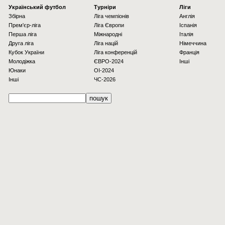
Українcький футбол
Турніри
Ліги
Збірна
Ліга чемпіонів
Англія
Прем'єр-ліга
Ліга Європи
Іспанія
Перша ліга
Міжнародні
Італія
Друга ліга
Ліга націй
Німеччина
Кубок України
Ліга конференцій
Франція
Молодіжка
ЄВРО-2024
Інші
Юнаки
OI-2024
Інші
ЧС-2026