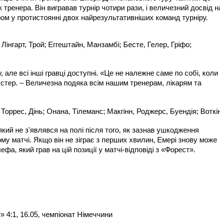
тренера. Він вигравав турнір чотири рази, і величезний досвід н
ом у протистоянні двох найрезультативніших команд турніру.
Лінгарт, Трой; Еггештайн, Манзамбі; Бесте, Гелер, Гріфо;
 але всі інші гравці доступні. «Це не належне саме по собі, коли
стер. – Величезна подяка всім нашим тренерам, лікарям та
Торрес, Дінь; Онана, Тілеманс; Макгінн, Роджерс, Буендія; Воткі
кий не з'являвся на полі після того, як зазнав ушкодження
му матчі. Якщо він не зіграє з перших хвилин, Емері знову може
ефа, який грав на цій позиції у матчі-відповіді з «Форест».
 4:1, 16.05, чемпіонат Німеччини