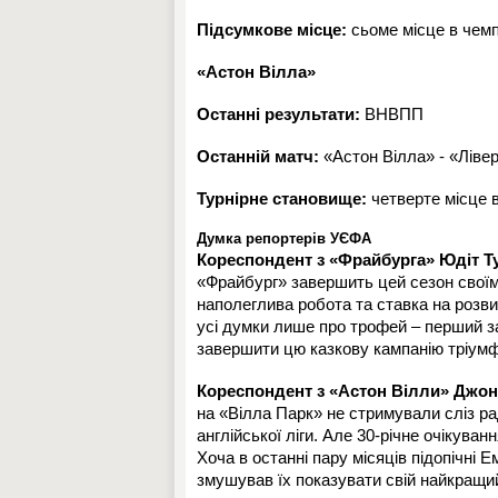
Підсумкове місце:
сьоме місце в чемп
«Астон Вілла»
Останні результати:
ВНВПП
Останній матч:
«Астон Вілла» - «Ліверп
Турнірне становище:
четверте місце в
Думка репортерів УЄФА
Кореспондент з «Фрайбурга» Юдіт 
«Фрайбург» завершить цей сезон своїм
наполеглива робота та ставка на розви
усі думки лише про трофей – перший з
завершити цю казкову кампанію тріум
Кореспондент з «Астон Вілли» Джон
на «Вілла Парк» не стримували сліз рад
англійської ліги. Але 30-річне очікува
Хоча в останні пару місяців підопічні 
змушував їх показувати свій найкращи