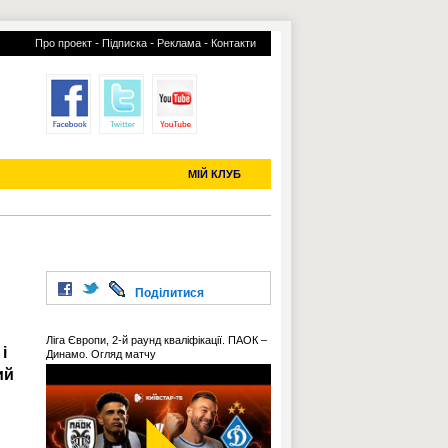
-
-
-
Про проект
Підписка
Реклама
Контакти
отий КЛУБ
УСІ ТРАНСФЕРИ
С-2019 (U-20)
ЧС-2022
МІЙ КЛУБ
Поділитися
Ліга Європи, 2-й раунд кваліфікації. ПАОК –
і
Динамо. Огляд матчу
ий