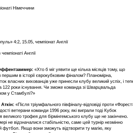
іонаті Німеччини
уль» 4:2, 15.05, чемпіонат Англії
 чемпіонаті Англії
Туффентзаммер:
«Хто б міг уявити ще кілька місяців тому, що
 першим в історії єврокубковим фіналом? Планомірна,
ток власних вихованців уже принесли клубу великий успіх, і теп
а 122 роки існування. Чи зможе команда зі Шварцвальда
фом у Стамбулі?»
 Аткін:
«Після тріумфального півфіналу-відповіді проти «Форест
ості ветерани команди 1996 року, які виграли тоді Кубок
ння великого трофея для бірмінгемського клубу ще не закінчено.
Емері не відзначалися стабільністю, саме цей турнір незмінно
й футбол. Якщо вони зможуть відтворити ту магію, яку