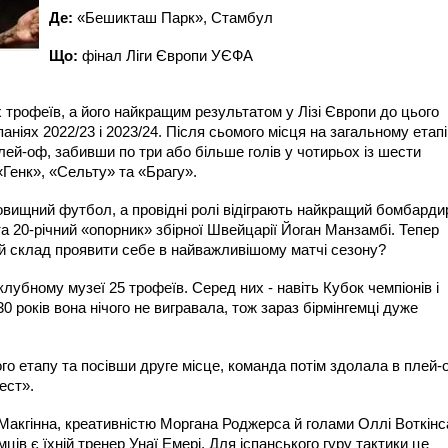
Де:
«Бешикташ Парк», Стамбул
Що:
фінал Ліги Європи УЄФА
 трофеїв, а його найкращим результатом у Лізі Європи до цього
аніях 2022/23 і 2023/24. Після сьомого місця на загальному етапі
ей-оф, забивши по три або більше голів у чотирьох із шести
«Генк», «Сельту» та «Брагу».
вищний футбол, а провідні ролі відіграють найкращий бомбарди
а 20-річний «опорник» збірної Швейцарії Йоган Манзамбі. Тепер
й склад проявити себе в найважливішому матчі сезону?
лубному музеї 25 трофеїв. Серед них - навіть Кубок чемпіонів і
 років вона нічого не вигравала, тож зараз бірмінгемці дуже
ого етапу та посівши друге місце, команда потім здолала в плей-
ест».
Макгінна, креативністю Моргана Роджерса й голами Оллі Воткінс
ів є їхній тренер Унаї Емері. Для іспанського гуру тактики це