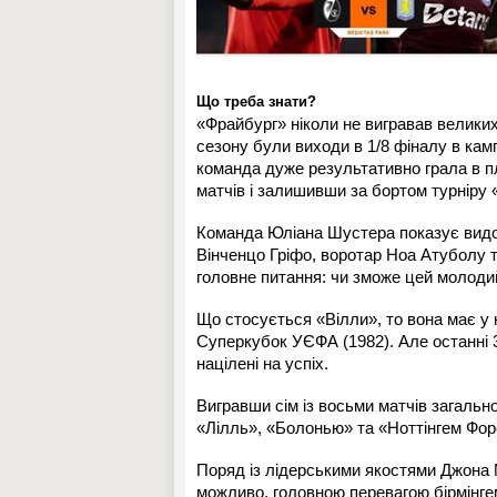
Що треба знати?
«Фрайбург» ніколи не вигравав великих
сезону були виходи в 1/8 фіналу в камп
команда дуже результативно грала в пл
матчів і залишивши за бортом турніру 
Команда Юліана Шустера показує видо
Вінченцо Гріфо, воротар Ноа Атуболу т
головне питання: чи зможе цей молоди
Що стосується «Вілли», то вона має у к
Суперкубок УЄФА (1982). Але останні 30
націлені на успіх.
Вигравши сім із восьми матчів загальн
«Лілль», «Болонью» та «Ноттінгем Фор
Поряд із лідерськими якостями Джона 
можливо, головною перевагою бірмінгемц