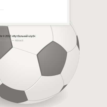
ht © 2012
«Футбольний клуб»
бка сайта —
Attracti