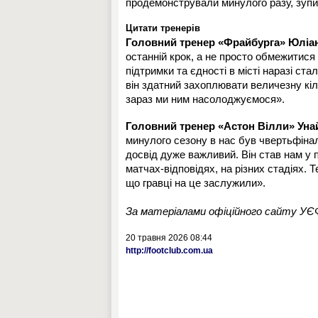
продемонстрували минулого разу, зупи
Цитати тренерів
Головний тренер «Фрайбурга» Юліа
останній крок, а не просто обмежитися
підтримки та єдності в місті наразі с
він здатний захоплювати величезну кіль
зараз ми ним насолоджуємося».
Головний тренер «Астон Вілли» Уна
минулого сезону в нас був чвертьфінал 
досвід дуже важливий. Він став нам у п
матчах-відповідях, на різних стадіях. Т
що гравці на це заслужили».
За матеріалами офіційного сайту У
20 травня 2026 08:44
http://footclub.com.ua