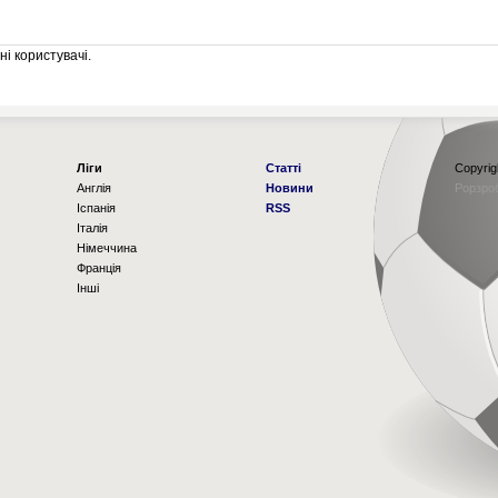
і користувачі.
Ліги
Статті
Copyrig
Англія
Новини
Рорзро
Іспанія
RSS
Італія
Німеччина
Франція
Інші