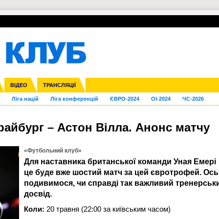
УПЛ-ПЕРЕХОДИ
СКРИЖАЛІ
ЄВРОКУБКИ
Зол
нфедерацій
га ліга
Франція
ВІДЕО
Кубок України
Інші
ЧЄ-2015 (U-21)
ТРАНСЛЯЦІЇ
Молодіжка
Копа Америка
Юнаки
ЧС-2018
Інші
ЄВРО-2020
Ч
Ліга націй
Ліга конференцій
ЄВРО-2024
OI-2024
ЧС-2026
райбург – Астон Вілла. Анонс матчу
«Футбольний клуб»
Для наставника британської команди Уная Емері
це буде вже шостий матч за цей євротрофей. Ось 
подивимося, чи справді так важливий тренерськ
досвід.
Коли:
20 травня (22:00 за київським часом)