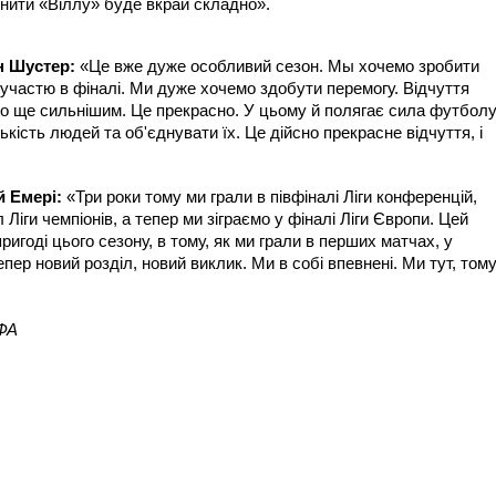
нити «Віллу» буде вкрай складно».
н Шустер:
«Це вже дуже особливий сезон. Мы хочемо зробити
 участю в фіналі. Ми дуже хочемо здобути перемогу. Відчуття
тало ще сильнішим. Це прекрасно. У цьому й полягає сила футболу
кість людей та об'єднувати їх. Це дійсно прекрасне відчуття, і
й Емері:
«Три роки тому ми грали в півфіналі Ліги конференцій,
Ліги чемпіонів, а тепер ми зіграємо у фіналі Ліги Європи. Цей
ригоді цього сезону, в тому, як ми грали в перших матчах, у
епер новий розділ, новий виклик. Ми в собі впевнені. Ми тут, том
ЄФА