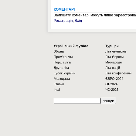
КОМЕНТАРІ
Залишати коментарі можуть лише зареєстрован
Реєстрація
,
Вхід
Українcький футбол
Турніри
Збірна
Ліга чемпіонів
Прем'єр-ліга
Ліга Європи
Перша ліга
Міжнародні
Друга ліга
Ліга націй
Кубок України
Ліга конференцій
Молодіжка
ЄВРО-2024
Юнаки
OI-2024
Інші
ЧС-2026