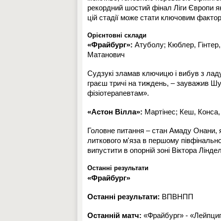
рекордний шостий фінал Ліги Європи як 
цій стадії може стати ключовим фактор
Орієнтовні склади
«Фрайбург»:
Атуболу; Кюблер, Гінтер, 
Матанович
Судзукі зламав ключицю і вибув з ладу,
граєш тричі на тиждень, – зауважив Шу
фізіотерапевтам».
«Астон Вілла»:
Мартінес; Кеш, Конса, 
Головне питання – стан Амаду Онани, я
литкового м'яза в першому півфінально
випустити в опорній зоні Віктора Ліндел
Останні результати
«Фрайбург»
Останні результати:
ВПВНПП
Останній матч:
«Фрайбург» - «Лейпциг»