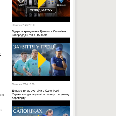
30 липня 2026 23:00
Відкрите тренування Динамо в Салоніках
напередодні гри з ПАОКом
р
30 липня 2026 10:30
Динамо тепло зустріли в Салоніках!
оф
Українська діаспора вітає киян у грецькому
аеропорту
а,