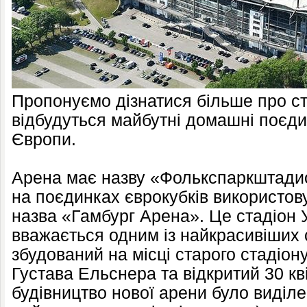
Пропонуємо дізнатися більше про ст
відбудуться майбутні домашні поєди
Європи.
Арена має назву «Фолькспаркштадион
на поєдинках єврокубків використов
назва «Гамбург Арена». Це стадіон У
вважається одним із найкрасивіших 
збудований на місці старого стадіон
Густава Ельснера та відкритий 30 кв
будівництво нової арени було виділ