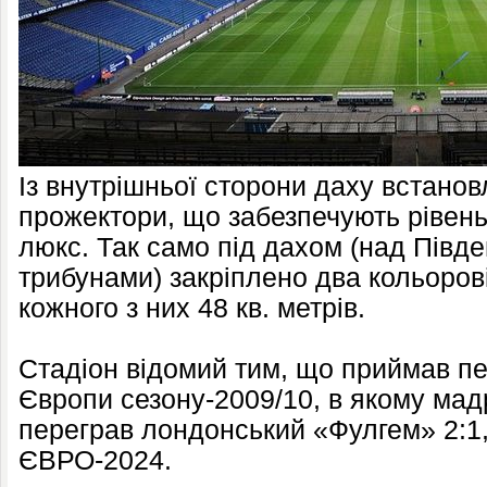
Із внутрішньої сторони даху встанов
прожектори, що забезпечують рівень
люкс. Так само під дахом (над Півд
трибунами) закріплено два кольорові
кожного з них 48 кв. метрів.
Стадіон відомий тим, що приймав пер
Європи сезону-2009/10, в якому ма
переграв лондонський «Фулгем» 2:1,
ЄВРО-2024.