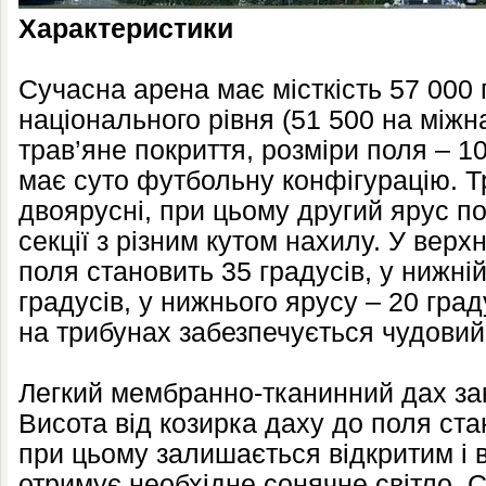
Характеристики
Сучасна арена має місткість 57 000 
національного рівня (51 500 на міжн
трав’яне покриття, розміри поля – 
має суто футбольну конфігурацію. Т
двоярусні, при цьому другий ярус по
секції з різним кутом нахилу. У верх
поля становить 35 градусів, у нижній
градусів, у нижнього ярусу – 20 град
на трибунах забезпечується чудовий
Легкий мембранно-тканинний дах за
Висота від козирка даху до поля ста
при цьому залишається відкритим і в
отримує необхідне сонячне світло. С