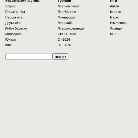
Українcький футбол
Турніри
Ліги
Збірна
Ліга чемпіонів
Англія
Прем'єр-ліга
Ліга Європи
Іспанія
Перша ліга
Міжнародні
Італія
Друга ліга
Ліга націй
Німеччина
Кубок України
Ліга конференцій
Франція
Молодіжка
ЄВРО-2024
Інші
Юнаки
OI-2024
Інші
ЧС-2026