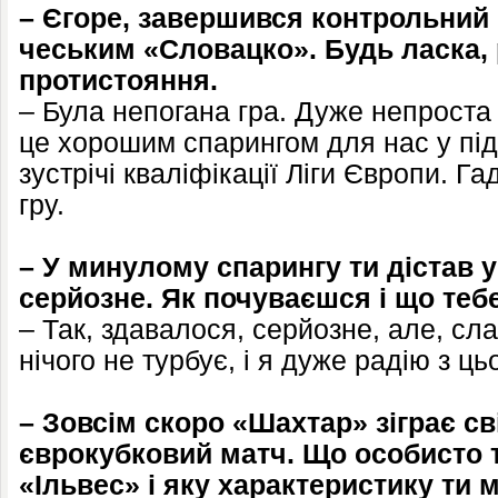
– Єгоре, завершився контрольний
чеським «Словацко». Будь ласка,
протистояння.
– Була непогана гра. Дуже непроста
це хорошим спарингом для нас у під
зустрічі кваліфікації Ліги Європи. Г
гру.
– У минулому спарингу ти дістав 
серйозне. Як почуваєшся і що теб
– Так, здавалося, серйозне, але, сла
нічого не турбує, і я дуже радію з цьо
– Зовсім скоро «Шахтар» зіграє с
єврокубковий матч. Що особисто т
«Ільвес» і яку характеристику ти