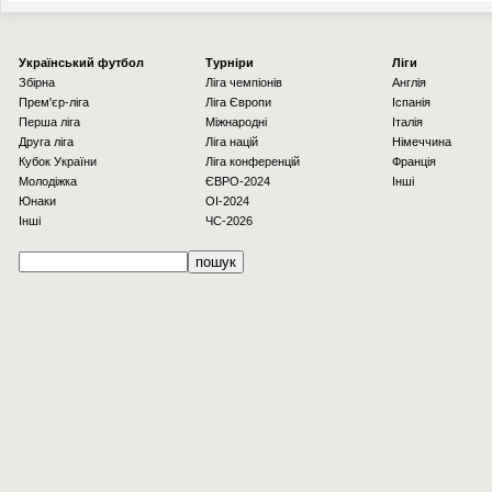
Українcький футбол
Турніри
Ліги
Збірна
Ліга чемпіонів
Англія
Прем'єр-ліга
Ліга Європи
Іспанія
Перша ліга
Міжнародні
Італія
Друга ліга
Ліга націй
Німеччина
Кубок України
Ліга конференцій
Франція
Молодіжка
ЄВРО-2024
Інші
Юнаки
OI-2024
Інші
ЧС-2026