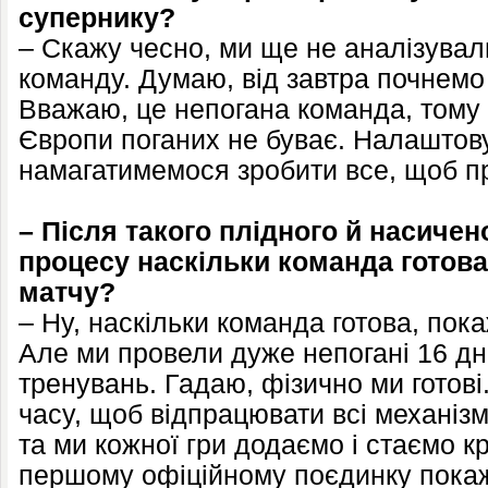
супернику?
– Скажу чесно, ми ще не аналізувал
команду. Думаю, від завтра почнемо 
Вважаю, це непогана команда, тому щ
Європи поганих не буває. Налаштов
намагатимемося зробити все, щоб пр
– Після такого плідного й насиче
процесу наскільки команда готова
матчу?
– Ну, наскільки команда готова, пок
Але ми провели дуже непогані 16 дн
тренувань. Гадаю, фізично ми готов
часу, щоб відпрацювати всі механізм
та ми кожної гри додаємо і стаємо к
першому офіційному поєдинку покаж