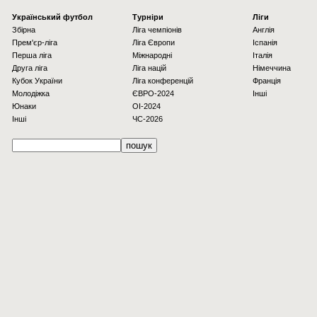
Українcький футбол
Турніри
Ліги
Збірна
Ліга чемпіонів
Англія
Прем'єр-ліга
Ліга Європи
Іспанія
Перша ліга
Міжнародні
Італія
Друга ліга
Ліга націй
Німеччина
Кубок України
Ліга конференцій
Франція
Молодіжка
ЄВРО-2024
Інші
Юнаки
OI-2024
Інші
ЧС-2026