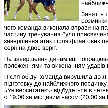
найближч
Заняття 
розминки 
чого команда виконала вправи на па
частину тренування було присвяче
завершення атак після флангових пер
серії на двоє воріт.
На завершення динамівці попрацюв
положеннями та виконанням ударів 
Після обіду команда вирушила до Л
підготовку до найближчого поєдинку.
«Університатею» відбудеться в четвер
о 19:00 за місцевим часом (20:00 за