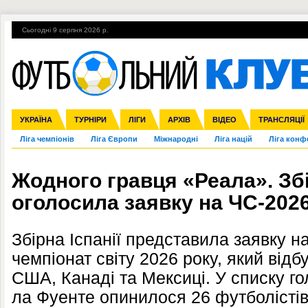
Сьогодні 9 серпня 2026 р.
Гарячі теми
УПЛ, 2-й тур
ВІЙНА
УПЛ-ПЕРЕХОДИ
УКРАЇНА
Збірна
Англія
ЧС-2014
Іспанія
Прем'єр-ліга
ЄВРО-2016
ТУРНІРИ
Італія
Росія
Перша ліга
ЛІГИ
Німеччина
Кубок конфедерацій
АРХІВ
Друга ліга
Франція
ВІДЕО
Кубок України
Інші
ЧЄ-2015 (U-21
ТРАНСЛЯЦІЇ
Ліга чемпіонів
Ліга Європи
Міжнародні
Ліга націй
Ліга конф
Жодного гравця «Реала». Збі
оголосила заявку на ЧС-202
Збірна Іспанії представила заявку н
чемпіонат світу 2026 року, який відб
США, Канаді та Мексиці. У списку го
ла Фуенте опинилося 26 футболістів 