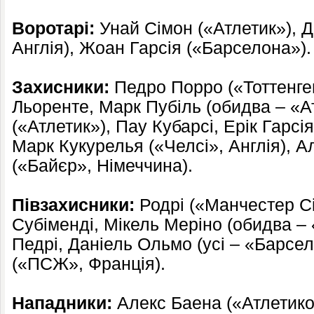
Воротарі:
Унай Сімон («Атлетик»), 
Англія), Жоан Гарсія («Барселона»).
Захисники:
Педро Порро («Тоттенгем
Льоренте, Марк Пубіль (обидва – «А
(«Атлетик»), Пау Кубарсі, Ерік Гарсі
Марк Кукурелья («Челсі», Англія), 
(«Байєр», Німеччина).
Півзахисники:
Родрі («Манчестер Сіт
Субіменді, Мікель Меріно (обидва – 
Педрі, Даніель Ольмо (усі – «Барсел
(«ПСЖ», Франція).
Нападники:
Алекс Баена («Атлетико