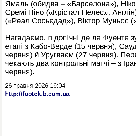
Ямаль (обидва – «Барселона»), Ніко
Єремі Піно («Крістал Пелес», Англія
(«Реал Сосьєдад»), Віктор Муньос (
Нагадаємо, підопічні де ла Фуенте з
етапі з Кабо-Верде (15 червня), Сау
червня) й Уругваєм (27 червня). Пе
чекають два контрольні матчі – з Іра
червня).
26 травня 2026 19:04
http://footclub.com.ua