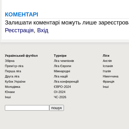
КОМЕНТАРІ
Залишати коментарі можуть лише зареєстрова
Реєстрація
,
Вхід
Українcький футбол
Турніри
Ліги
Збірна
Ліга чемпіонів
Англія
Прем'єр-ліга
Ліга Європи
Іспанія
Перша ліга
Міжнародні
Італія
Друга ліга
Ліга націй
Німеччина
Кубок України
Ліга конференцій
Франція
Молодіжка
ЄВРО-2024
Інші
Юнаки
OI-2024
Інші
ЧС-2026