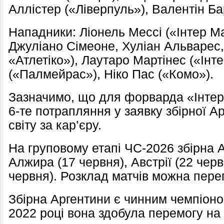
Аллістер («Ліверпуль»), Валентін Ба
Нападники: Ліонель Мессі («Інтер Ма
Джуліано Сімеоне, Хуліан Альварес,
«Атлетіко»), Лаутаро Мартінес («Інт
(«Палмейрас»), Ніко Пас («Комо»).
Зазначимо, що для форварда «Інтер
6-те потрапляння у заявку збірної А
світу за кар’єру.
На груповому етапі ЧС-2026 збірна А
Алжира (17 червня), Австрії (22 черв
червня). Розклад матчів можна перег
Збірна Аргентини є чинним чемпіоном
2022 році вона здобула перемогу на т