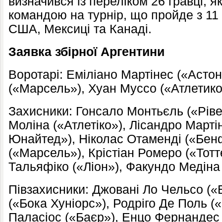
визначився із переліком 26 гравці, як
командою на турнір, що пройде з 11
США, Мексиці та Канаді.
Заявка збірної Аргентини
Воротарі: Еміліано Мартінес («Астон
(«Марсель»), Хуан Муссо («Атлетико
Захисники: Гонсало Монтьєль («Рів
Моліна («Атлетіко»), Лісандро Март
Юнайтед»), Ніколас Отаменді («Бен
(«Марсель»), Крістіан Ромеро («Тотт
Тальяфіко («Ліон»), Факундо Медіна
Півзахисники: Джовані Ло Чельсо («
(«Бока Хуніорс»), Родріго Де Поль («
Паласіос («Баєр»), Енцо Фернандес 