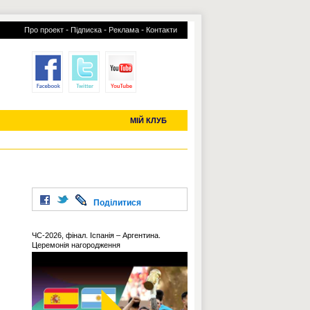
-
-
-
Про проект
Підписка
Реклама
Контакти
отий КЛУБ
УСІ ТРАНСФЕРИ
С-2019 (U-20)
ЧС-2022
МІЙ КЛУБ
Поділитися
ЧС-2026, фінал. Іспанія – Аргентина.
Церемонія нагородження