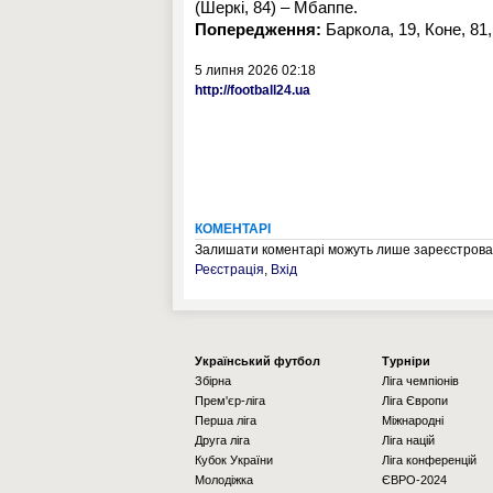
(Шеркі, 84) – Мбаппе.
Попередження:
Баркола, 19, Коне, 81,
5 липня 2026 02:18
http://football24.ua
КОМЕНТАРІ
Залишати коментарі можуть лише зареєстрован
Реєстрація
,
Вхід
Українcький футбол
Турніри
Збірна
Ліга чемпіонів
Прем'єр-ліга
Ліга Європи
Перша ліга
Міжнародні
Друга ліга
Ліга націй
Кубок України
Ліга конференцій
Молодіжка
ЄВРО-2024