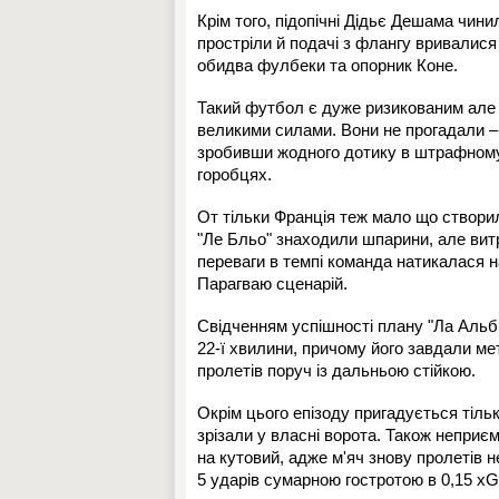
Крім того, підопічні Дідьє Дешама чин
простріли й подачі з флангу вривалис
обидва фулбеки та опорник Коне.
Такий футбол є дуже ризикованим але "
великими силами. Вони не прогадали – 
зробивши жодного дотику в штрафному
горобцях.
От тільки Франція теж мало що створи
"Ле Бльо" знаходили шпарини, але витр
переваги в темпі команда натикалася н
Парагваю сценарій.
Свідченням успішності плану "Ла Альбі
22-ї хвилини, причому його завдали ме
пролетів поруч із дальньою стійкою.
Окрім цього епізоду пригадується тільк
зрізали у власні ворота. Також неприє
на кутовий, адже м'яч знову пролетів
5 ударів сумарною гостротою в 0,15 xG