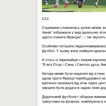
13:2.
Соцмережі сповнились купою мемів, ви
півнів" зображали у виді ідеальних атл
здатні спинити Францію", – так звучить
Особливо потішили південноамериканськ
футбол. У ньому вони знайшли ідеальн
А хтось із парагвайців створив картинк
"В ім'я Отця, і Сина, і Святого духа, Амі
Автори мемів були недалекі від істини
однак проти Франції перебудувався на 
критично залежала від атак через цент
змушені були додати в задню лінію до
Додатковий футболіст оборони виявив
трикутники на флангах, комбінуючи в 