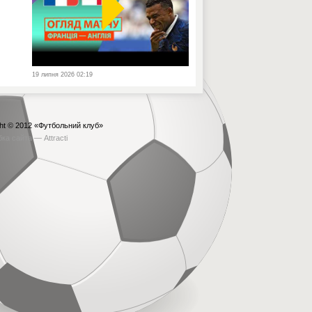
19 липня 2026 02:19
ht © 2012
«Футбольний клуб»
бка сайта —
Attracti