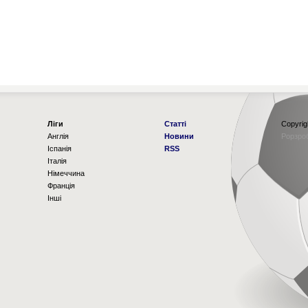
Ліги
Статті
Copyrig
Англія
Новини
Рорзро
Іспанія
RSS
Італія
Німеччина
Франція
Інші