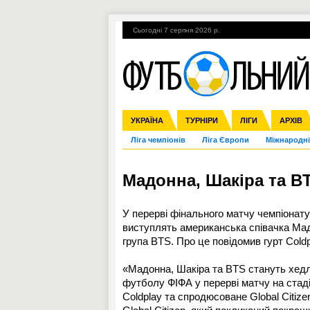
Сьогодні 7 серпня 2026 р.
Гарячі теми
УПЛ, 1-й тур
ВІЙНА
УКРАЇНА
Збірна
Англія
ЧС-2014
Іспанія
Прем'єр-ліга
ЄВРО-2016
ТУРНІРИ
Італія
Росія
Перша ліга
ЛІГИ
Німеччина
Кубок ко
АРХІВ
Дру
Ліга чемпіонів
Ліга Європи
Міжнародні
Мадонна, Шакіра та B
У перерві фінального матчу чемпіонату
виступлять американська співачка Мад
група BTS. Про це повідомив гурт Coldp
«Мадонна, Шакіра та BTS стануть хедла
футболу ФІФА у перерві матчу на стаді
Coldplay та спродюсоване Global Citiz