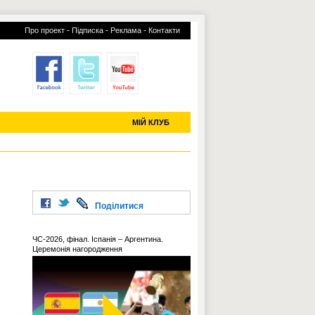
-
-
-
Про проект
Підписка
Реклама
Контакти
отий КЛУБ
УСІ ТРАНСФЕРИ
С-2019 (U-20)
ЧС-2022
МІЙ КЛУБ
Поділитися
ЧС-2026, фінал. Іспанія – Аргентина.
Церемонія нагородження