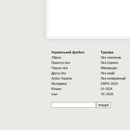
Українcький футбол
Турніри
Збірна
Ліга чемпіонів
Прем'єр-ліга
Ліга Європи
Перша ліга
Міжнародні
Друга ліга
Ліга націй
Кубок України
Ліга конференцій
Молодіжка
ЄВРО-2024
Юнаки
OI-2024
Інші
ЧС-2026