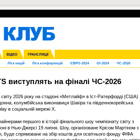
УПЛ-ПЕРЕХОДИ
СКРИЖАЛІ
ЄВРОКУБКИ
Зол
нфедерацій
га ліга
Франція
ВІДЕО
Кубок України
Інші
ЧЄ-2015 (U-21)
ТРАНСЛЯЦІЇ
Молодіжка
Копа Америка
Юнаки
ЧС-2018
Інші
ЄВРО-2020
Ч
Ліга націй
Ліга конференцій
ЄВРО-2024
OI-2024
ЧС-2026
TS виступлять на фіналі ЧС-2026
 світу 2026 року на стадіоні «Метлайф» в Іст-Ратерфорді (США)
онна, колумбійська виконавиця Шакіра та південнокорейська
lay в соціальній мережі Х.
йнерами першого в історії фінального шоу чемпіонату світу з
оні в Нью-Джерсі 19 липня. Шоу, організоване Крісом Мартіном з
en, буде спрямоване на збір коштів для освітнього фонду ФІФА