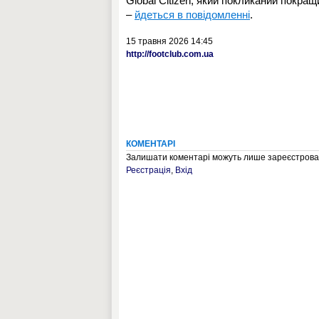
Global Citizen, який покликаний покращ
–
йдеться в повідомленні
.
15 травня 2026 14:45
http://footclub.com.ua
КОМЕНТАРІ
Залишати коментарі можуть лише зареєстрован
Реєстрація
,
Вхід