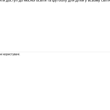
ити доступ до якісної освіти та футболу для дітей у всьому світі»
і користувачі.