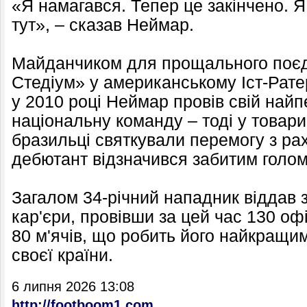
«Я намагався. Тепер це закінчено. Я 
тут», – сказав Неймар.
Майданчиком для прощального поєд
Стедіум» у американському Іст-Рате
у 2010 році Неймар провів свій най
національну команду – тоді у товари
бразильці святкували перемогу з рах
дебютант відзначився забитим голом
Загалом 34-річний нападник віддав зб
кар'єри, провівши за цей час 130 оф
80 м'ячів, що робить його найкращим
своєї країни.
6 липня 2026 13:08
http://footboom1.com