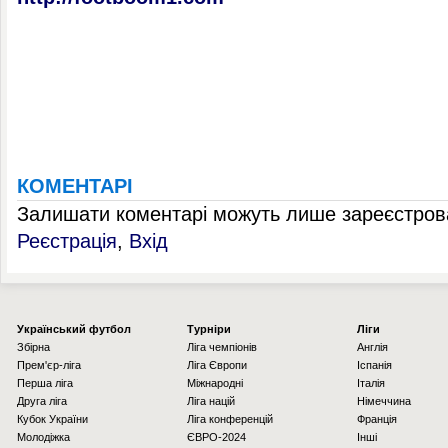
КОМЕНТАРІ
Залишати коментарі можуть лише зареєстрова
Реєстрація
,
Вхід
Українcький футбол
Турніри
Ліги
Збірна
Ліга чемпіонів
Англія
Прем'єр-ліга
Ліга Європи
Іспанія
Перша ліга
Міжнародні
Італія
Друга ліга
Ліга націй
Німеччина
Кубок України
Ліга конференцій
Франція
Молодіжка
ЄВРО-2024
Інші