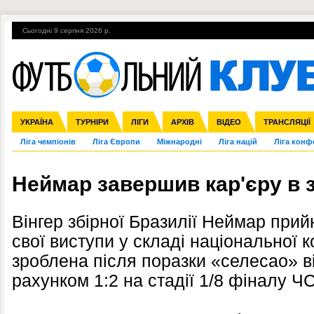
Сьогодні 9 серпня 2026 р.
Гарячі теми
УПЛ, 2-й тур
ВІЙНА
УПЛ-ПЕРЕХОДИ
УКРАЇНА
Збірна
Англія
ЧС-2014
Іспанія
Прем'єр-ліга
ЄВРО-2016
ТУРНІРИ
Італія
Росія
Перша ліга
ЛІГИ
Німеччина
Кубок конфедерацій
АРХІВ
Друга ліга
Франція
ВІДЕО
Кубок України
Інші
ЧЄ-2015 (U-21
ТРАНСЛЯЦІЇ
Ліга чемпіонів
Ліга Європи
Міжнародні
Ліга націй
Ліга конф
Неймар завершив кар'єру в з
Вінгер збірної Бразилії Неймар при
свої виступи у складі національної 
зроблена після поразки «селесао» від
рахунком 1:2 на стадії 1/8 фіналу Ч