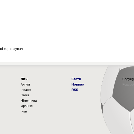
і користувачі.
Ліги
Статті
Copyrig
Англія
Новини
Рорзро
Іспанія
RSS
Італія
Німеччина
Франція
Інші