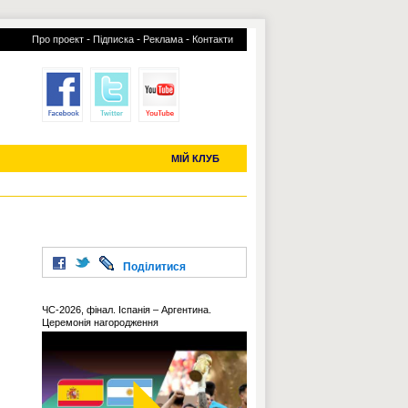
-
-
-
Про проект
Підписка
Реклама
Контакти
отий КЛУБ
УСІ ТРАНСФЕРИ
С-2019 (U-20)
ЧС-2022
МІЙ КЛУБ
Поділитися
ЧС-2026, фінал. Іспанія – Аргентина.
Церемонія нагородження