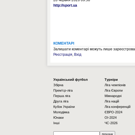
28 червня 2026 09:58
http://sport.ua
КОМЕНТАРІ
Залишати коментарі можуть лише зареєстрован
Реєстрація
,
Вхід
Українcький футбол
Турніри
Збірна
Ліга чемпіонів
Прем'єр-ліга
Ліга Європи
Перша ліга
Міжнародні
Друга ліга
Ліга націй
Кубок України
Ліга конференцій
Молодіжка
ЄВРО-2024
Юнаки
OI-2024
Інші
ЧС-2026