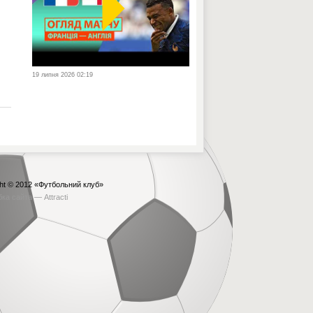
19 липня 2026 02:19
ht © 2012
«Футбольний клуб»
бка сайта —
Attracti