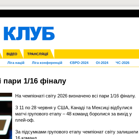
УПЛ-ПЕРЕХОДИ
СКРИЖАЛІ
ЄВРОКУБКИ
Зол
нфедерацій
га ліга
Франція
ВІДЕО
Кубок України
Інші
ЧЄ-2015 (U-21)
ТРАНСЛЯЦІЇ
Молодіжка
Копа Америка
Юнаки
ЧС-2018
Інші
ЄВРО-2020
Ч
Ліга націй
Ліга конференцій
ЄВРО-2024
OI-2024
ЧС-2026
і пари 1/16 фіналу
На
чемпіонаті світу 2026
визначено всі пари 1/16 фіналу.
З 11 по 28 червня у США, Канаді та Мексиці відбулися
матчі групового етапу – 48 команд боролися за вихід у
плей-оф.
За підсумками групового етапу чемпіонат світу залишили
16 команд.