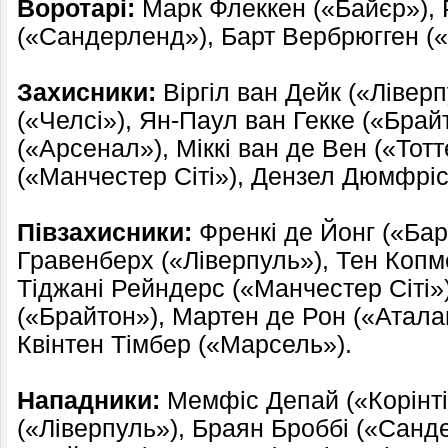
Воротарі:
Марк Флеккен («Байєр»), 
(«Сандерленд»), Барт Вербрюгген («
Захисники:
Віргіл ван Дейк («Лівер
(«Челсі»), Ян-Паул ван Гекке («Брай
(«Арсенал»), Міккі ван де Вен («Тот
(«Манчестер Сіті»), Дензел Дюмфріс 
Півзахисники:
Френкі де Йонг («Ба
Гравенберх («Ліверпуль»), Тен Коп
Тіджані Рейндерс («Манчестер Сіті»
(«Брайтон»), Мартен де Рон («Аталан
Квінтен Тімбер («Марсель»).
Нападники:
Мемфіс Депай («Корінті
(«Ліверпуль»), Браян Броббі («Санд