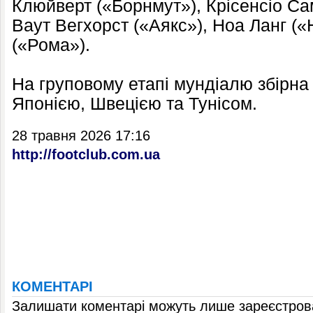
Клюйверт («Борнмут»), Крісенсіо Са
Ваут Вегхорст («Аякс»), Ноа Ланг (
(«Рома»).
На груповому етапі мундіалю збірна 
Японією, Швецією та Тунісом.
28 травня 2026 17:16
http://footclub.com.ua
КОМЕНТАРІ
Залишати коментарі можуть лише зареєстрова