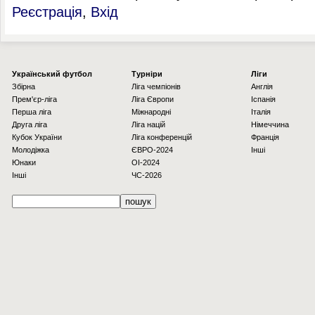
Реєстрація
,
Вхід
Українcький футбол
Турніри
Ліги
Збірна
Ліга чемпіонів
Англія
Прем'єр-ліга
Ліга Європи
Іспанія
Перша ліга
Міжнародні
Італія
Друга ліга
Ліга націй
Німеччина
Кубок України
Ліга конференцій
Франція
Молодіжка
ЄВРО-2024
Інші
Юнаки
OI-2024
Інші
ЧС-2026