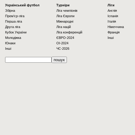
Українcький футбол
Турніри
Ліги
Збірна
Ліга чемпіонів
Англія
Прем'єр-ліга
Ліга Європи
Іспанія
Перша ліга
Міжнародні
Італія
Друга ліга
Ліга націй
Німеччина
Кубок України
Ліга конференцій
Франція
Молодіжка
ЄВРО-2024
Інші
Юнаки
OI-2024
Інші
ЧС-2026