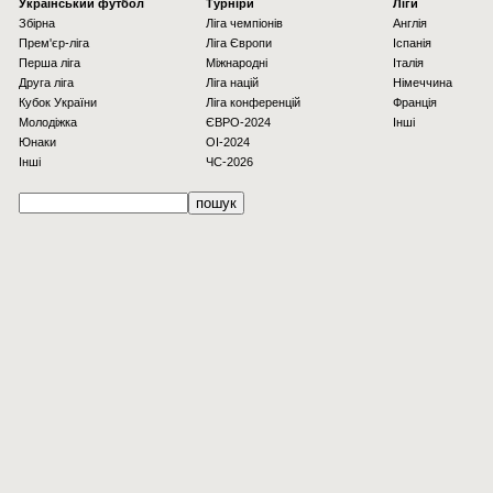
Українcький футбол
Турніри
Ліги
Збірна
Ліга чемпіонів
Англія
Прем'єр-ліга
Ліга Європи
Іспанія
Перша ліга
Міжнародні
Італія
Друга ліга
Ліга націй
Німеччина
Кубок України
Ліга конференцій
Франція
Молодіжка
ЄВРО-2024
Інші
Юнаки
OI-2024
Інші
ЧС-2026