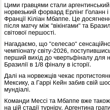
Цими гравцями стали аргентинський
норвезький форвард Ерлінг Голанн 
Франції Кіліан Мбаппе. Це досягнен
після матчу між "вікінгами" та Бразил
світової першості.
Нагадаємо, що "селесао" сенсаційно 
чемпіонату світу-2026, поступившись
перший вихід до чвертьфіналу для н
Бразилії в 1/8 фіналу в історії.
Далі на норвежців чекає протистоян
Мексику, а Гаррі Кейн забив свій шо
мундіалі.
Команди Мессі та Мбаппе вже також
на цій стадії турніру. Аргентина гра