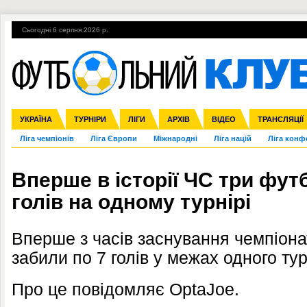
Сьогодні 6 серпня 2026 р.
Гарячі теми
УПЛ, 1-й тур
ВІЙНА
УПЛ-ПЕРЕХОДИ
УКРАЇНА
Збірна
Англія
ЧС-2014
Іспанія
Прем'єр-ліга
ЄВРО-2016
ТУРНІРИ
Італія
Росія
Перша ліга
ЛІГИ
Німеччина
Кубок конфедерацій
АРХІВ
Друга ліга
Франція
ВІДЕО
Кубок України
Інші
ЧЄ-2015 (U-21
ТРАНСЛЯЦІЇ
Ліга чемпіонів
Ліга Європи
Міжнародні
Ліга націй
Ліга конф
Вперше в історії ЧС три фут
голів на одному турнірі
Вперше з часів заснування чемпіонат
забили по 7 голів у межах одного тур
Про це повідомляє OptaJoe.