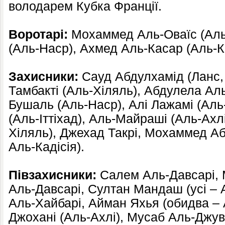
володарем Кубка Франції.
Воротарі:
Мохаммед Аль-Оваїс (Аль
(Аль-Наср), Ахмед Аль-Касар (Аль-Ка
Захисники:
Сауд Абдулхамід (Ланс, 
Тамбакті (Аль-Хіляль), Абдулела Ал
Бушаль (Аль-Наср), Алі Лажамі (Аль
(Аль-Іттіхад), Аль-Майраші (Аль-Ахл
Хіляль), Джехад Такрі, Мохаммед А
Аль-Кадісія).
Півзахисники:
Салем Аль-Давсарі,
Аль-Давсарі, Султан Мандаш (усі – 
Аль-Хайбарі, Айман Яхья (обидва – 
Джохані (Аль-Ахлі), Мусаб Аль-Джув