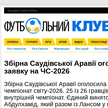
Сьогодні 8 серпня 2026 р.
Гарячі теми
УПЛ, 2-й тур
ВІЙНА
УПЛ-ПЕРЕХОДИ
УКРАЇНА
Збірна
Англія
ЧС-2014
Іспанія
Прем'єр-ліга
ЄВРО-2016
ТУРНІРИ
Італія
Росія
Перша ліга
ЛІГИ
Німеччина
Кубок конфедерацій
АРХІВ
Друга ліга
Франція
ВІДЕО
Кубок України
Інші
ЧЄ-2015 (U-21
ТРАНСЛЯЦІЇ
Ліга чемпіонів
Ліга Європи
Міжнародні
Ліга націй
Ліга конф
Збірна Саудівської Аравії о
заявку на ЧС-2026
Збірна Саудівської Аравії оголосила
чемпіонат світу-2026. 25 із 26 грав
внутрішній чемпіонат. Єдиний винят
Абдулхамід, який разом із Лансом у