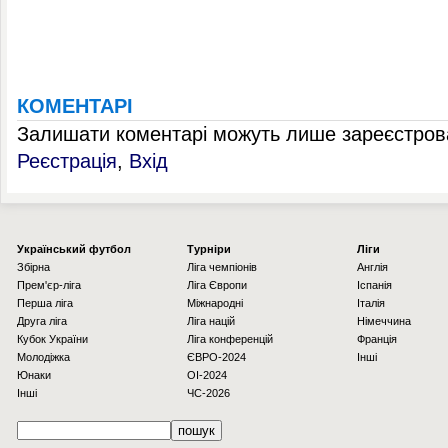
КОМЕНТАРІ
Залишати коментарі можуть лише зареєстрова
Реєстрація
,
Вхід
Українcький футбол
Турніри
Ліги
Збірна
Ліга чемпіонів
Англія
Прем'єр-ліга
Ліга Європи
Іспанія
Перша ліга
Міжнародні
Італія
Друга ліга
Ліга націй
Німеччина
Кубок України
Ліга конференцій
Франція
Молодіжка
ЄВРО-2024
Інші
Юнаки
OI-2024
Інші
ЧС-2026