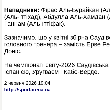
Нападники:
Фірас Аль-Бурайкан (Ал
(Аль-Іттіхад), Абдулла Аль-Хамдан (
Ганнам (Аль-Іттіфак).
Зазначимо, що у квітні збірна Саудів
головного тренера – замість Ерве Рен
Доніс.
На чемпіонаті світу-2026 Саудівська А
Іспанією, Уругваєм і Кабо-Верде.
2 червня 2026 19:04
http://sportarena.ua