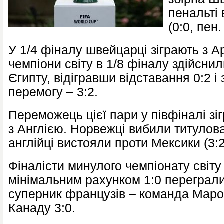
пенальті
(0:0, пен.
У 1/4 фіналу швейцарці зіграють з А
чемпіони світу в 1/8 фіналу здійсн
Єгипту, відігравши відставання 0:2 
перемогу – 3:2.
Переможець цієї пари у півфіналі зі
з
Англією
. Норвежці вибили титулова
англійці вистояли проти Мексики (3:2
Фіналісти минулого чемпіонату світу
мінімальним рахунком 1:0 переграл
суперник французів – команда
Маро
Канаду 3:0.