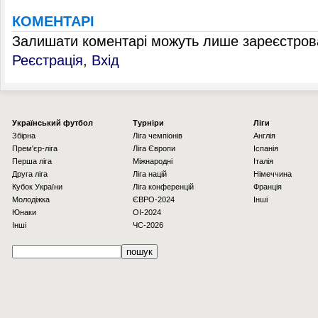
КОМЕНТАРІ
Залишати коментарі можуть лише зареєстрова
Реєстрація
,
Вхід
Українcький футбол
Турніри
Ліги
Збірна
Ліга чемпіонів
Англія
Прем'єр-ліга
Ліга Європи
Іспанія
Перша ліга
Міжнародні
Італія
Друга ліга
Ліга націй
Німеччина
Кубок України
Ліга конференцій
Франція
Молодіжка
ЄВРО-2024
Інші
Юнаки
OI-2024
Інші
ЧС-2026