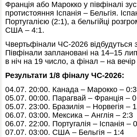
Франція або Марокко у півфіналі зу
протистояння
Іспанія – Бельгія
. Ісп
Португалією (2:1), а бельгійці розгр
США – 4:1.
Чвертьфінали ЧС-2026 відбудуться з
Півфінали заплановані на 14–15 липн
в ніч на 19 число, а фінал – на вечір
Результати 1/8 фіналу ЧС-2026:
04.07. 20:00. Канада –
Марокко
– 0:3
05.07. 00:00. Парагвай –
Франція
– 0
05.07. 23:00. Бразилія –
Норвегія
– 1
06.07. 03:00. Мексика –
Англія
– 2:3
06.07. 22:00. Португалія –
Іспанія
– 0
07.07. 03:00. США –
Бельгія
– 1:4