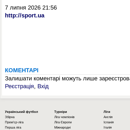
7 липня 2026 21:56
http://sport.ua
КОМЕНТАРІ
Залишати коментарі можуть лише зареєстрова
Реєстрація
,
Вхід
Українcький футбол
Турніри
Ліги
Збірна
Ліга чемпіонів
Англія
Прем'єр-ліга
Ліга Європи
Іспанія
Перша ліга
Міжнародні
Італія