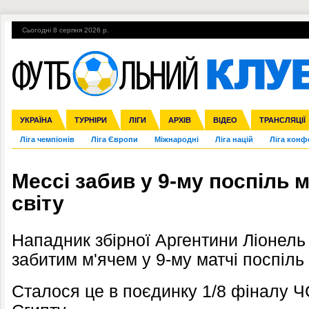
Сьогодні 8 серпня 2026 р.
Гарячі теми
УПЛ, 2-й тур
ВІЙНА
УПЛ-ПЕРЕХОДИ
УКРАЇНА
Збірна
Англія
ЧС-2014
Іспанія
Прем'єр-ліга
ЄВРО-2016
ТУРНІРИ
Італія
Росія
Перша ліга
ЛІГИ
Німеччина
Кубок конфедерацій
АРХІВ
Друга ліга
Франція
ВІДЕО
Кубок України
Інші
ЧЄ-2015 (U-21
ТРАНСЛЯЦІЇ
Ліга чемпіонів
Ліга Європи
Міжнародні
Ліга націй
Ліга конф
Мессі забив у 9-му поспіль 
світу
Нападник збірної Аргентини Ліонель
забитим м'ячем у 9-му матчі поспіль 
Сталося це в поєдинку 1/8 фіналу Ч