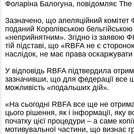
Фоларіна Балогуна, повідомляє The A
Зазначено, що апеляційний комітет 
поданий Королівською бельгійською
«неприйнятним». Згідно із заявою Ф
тій підставі, що «RBFA не є стороною
наслідок, не має права оскаржувати
У відповідь RBFA підтвердила отри
зазначивши, що для федерації все 
можливість «подальших дій».
«На сьогодні RBFA все ще не отрим
цього рішення, як і інформації, яку 
початку цієї процедури – а саме копі
мотивувальної частини, що визнає 