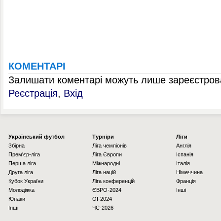
КОМЕНТАРІ
Залишати коментарі можуть лише зареєстрова
Реєстрація
,
Вхід
Українcький футбол
Турніри
Ліги
Збірна
Ліга чемпіонів
Англія
Прем'єр-ліга
Ліга Європи
Іспанія
Перша ліга
Міжнародні
Італія
Друга ліга
Ліга націй
Німеччина
Кубок України
Ліга конференцій
Франція
Молодіжка
ЄВРО-2024
Інші
Юнаки
OI-2024
Інші
ЧС-2026