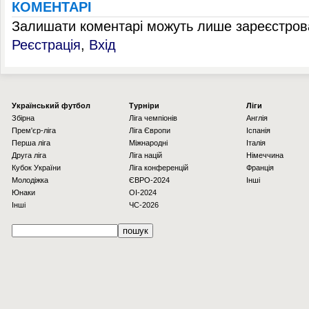
КОМЕНТАРІ
Залишати коментарі можуть лише зареєстрова
Реєстрація
,
Вхід
Українcький футбол
Турніри
Ліги
Збірна
Ліга чемпіонів
Англія
Прем'єр-ліга
Ліга Європи
Іспанія
Перша ліга
Міжнародні
Італія
Друга ліга
Ліга націй
Німеччина
Кубок України
Ліга конференцій
Франція
Молодіжка
ЄВРО-2024
Інші
Юнаки
OI-2024
Інші
ЧС-2026