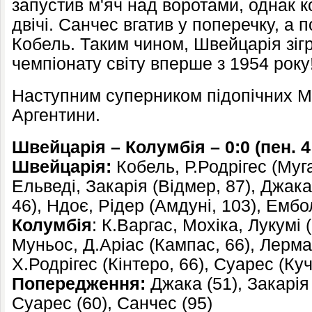
запустив м'яч над воротами, однак 
двічі. Санчес вгатив у поперечку, а 
Кобель. Таким чином, Швейцарія зіг
чемпіонату світу вперше з 1954 року
Наступним суперником підопічних Му
Аргентини.
Швейцарія – Колумбія – 0:0
(
пен. 4
Швейцарія:
Кобель, Р.Родрігес (Муга
Ельведі, Закарія (Відмер, 87), Джак
46), Ндоє, Рідер (Амдуні, 103), Ембол
Колумбія
: К.Варгас, Мохіка, Лукумі 
Муньос, Д.Аріас (Кампас, 66), Лерма 
Х.Родрігес (Кінтеро, 66), Суарес (Куч
Попередження:
Джака (51), Закарія 
Суарес (60), Санчес (95)