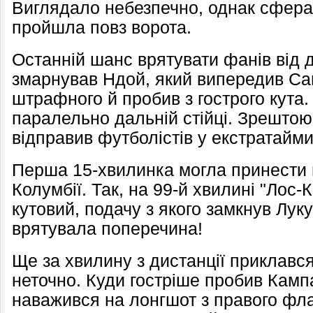
Виглядало небезпечно, однак сфера 
пройшла повз ворота.
Останній шанс врятувати фанів від 
змарнував Ндой, який випередив Са
штрафного й пробив з гострого кута
паралельно дальній стійці. Зрештою,
відправив футболістів у екстратайми
Перша 15-хвилинка могла принести 
Колумбії. Так, на 99-й хвилині "Лос
кутовий, подачу з якого замкнув Лук
врятувала поперечина!
Ще за хвилину з дистанції приклавс
неточно. Куди гостріше пробив Кампа
наважився на лонгшот з правого флан