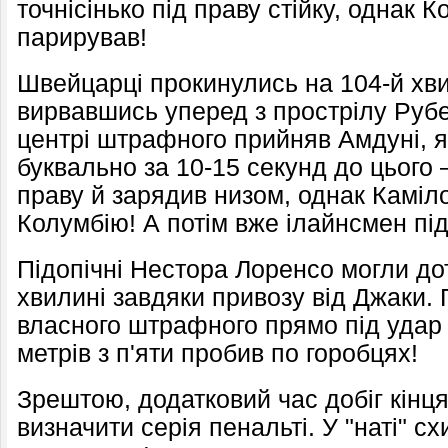
точнісінько під праву стійку, однак
парирував!
Швейцарці прокинулись на 104-й хви
вирвавшись уперед з прострілу Рубе
центрі штрафного прийняв Амдуні, 
буквально за 10-15 секунд до цього –
праву й зарядив низом, однак Каміл
Колумбію! А потім вже ілайнсмен пі
Підопічні Нестора Лоренсо могли дот
хвилині завдяки привозу від Джаки. 
власного штрафного прямо під удар 
метрів з п'яти пробив по горобцях!
Зрештою, додатковий час добіг кінц
визначити серія пенальті. У "наті" с