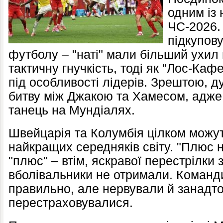
одним із 
ЧС-2026. 
підкупову
футболу – "наті" мали більший ухил 
тактичну гнучкість, тоді як "Лос-Ка
під особливості лідерів. Зрештою, д
битву між Джакою та Хамесом, адже 
танець на Мундіалях.
Швейцарія та Колумбія цілком можут
найкращих середняків світу. "Плюс 
"плюс" – втім, яскравої перестрілки
вболівальники не отримали. Команди
правильно, але нервували й занадт
перестраховувалися.