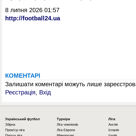
8 липня 2026 01:57
http://football24.ua
КОМЕНТАРІ
Залишати коментарі можуть лише зареєстрова
Реєстрація
,
Вхід
Українcький футбол
Турніри
Ліги
Збірна
Ліга чемпіонів
Англія
Прем'єр-ліга
Ліга Європи
Іспанія
Перша ліга
Міжнародні
Італія