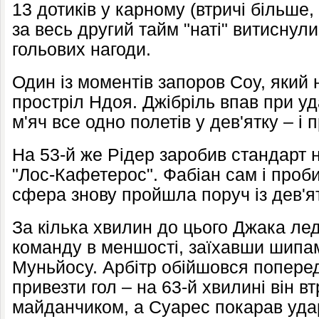
13 дотиків у карному (втричі більше,
за весь другий тайм "наті" витиснули 
гольових нагоди.
Один із моментів запоров Соу, який 
простріл Ндоя. Джібріль впав при уд
м'яч все одно полетів у дев'ятку – і
На 53-й же Рідер заробив стандарт 
"Лос-Кафетерос". Фабіан сам і проби
сфера знову пройшла поруч із дев'я
За кілька хвилин до цього Джака ле
команду в меншості, заїхавши шипам
Муньйосу. Арбітр обійшовся поперед
привезти гол – на 63-й хвилині він в
майданчиком, а Суарес покарав удар