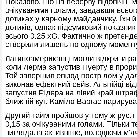
Показово, що на перерву підопічні М
очікуваними голами, завдавши всьог
дотиках у карному майданчику. Їхній 
дотиків, однак підсумковий показник
всього 0,25 xG. Фактично ж претенд
створили лишень по одному момент
Латиноамериканці могли відкрити ра
коли Лерма запустив Пуерту в прори
Той завершив епізод пострілом у да
виконав ефектний сейв. Альпійці ві
запустив Рідера на лівий край штраф
ближній кут. Каміло Варгас парирува
Другий тайм пройшов у тому ж руслі 
0,15 за очікуваними голами. Тільки 
виглядала активніше, володіючи м'