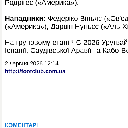
Родрігес («Америка»).
Нападники:
Федеріко Віньяс («Ов'єд
(«Америка»), Дарвін Нуньєс («Аль-Х
На груповому етапі ЧС-2026 Уругвай 
Іспанії, Саудівської Аравії та Кабо-В
2 червня 2026 12:14
http://footclub.com.ua
КОМЕНТАРІ