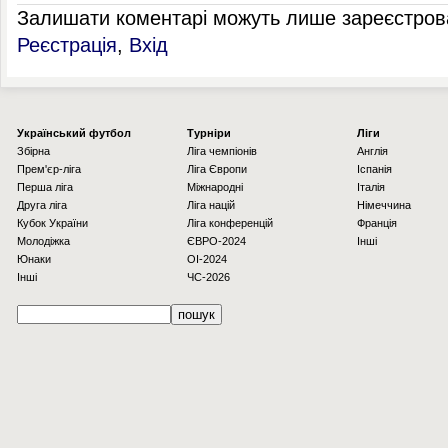
Залишати коментарі можуть лише зареєстрова
Реєстрація
,
Вхід
Українcький футбол
Турніри
Ліги
Збірна
Ліга чемпіонів
Англія
Прем'єр-ліга
Ліга Європи
Іспанія
Перша ліга
Міжнародні
Італія
Друга ліга
Ліга націй
Німеччина
Кубок України
Ліга конференцій
Франція
Молодіжка
ЄВРО-2024
Інші
Юнаки
OI-2024
Інші
ЧС-2026