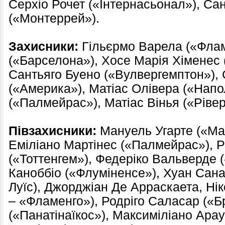
Серхіо Рочет («Інтернасьонал»), Са
(«Монтеррей»).
Захисники:
Гільєрмо Варела («Флам
(«Барселона»), Хосе Марія Хіменес 
Сантьяго Буено («Вулвергемптон»),
(«Америка»), Матіас Олівера («Напол
(«Палмейрас»), Матіас Вінья («Рівер
Півзахисники:
Мануель Угарте («Ма
Еміліано Мартінес («Палмейрас»), Р
(«Тоттенгем»), Федеріко Вальверде 
Каноббіо («Флуміненсе»), Хуан Сана
Луїс), Джорджіан Де Арраскаета, Ні
– «Фламенго»), Родріго Саласар («Б
(«Панатінаїкос»), Максиміліано Арау