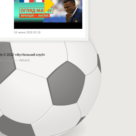
19 липня 2026 02:19
ht © 2012
«Футбольний клуб»
бка сайта —
Attracti