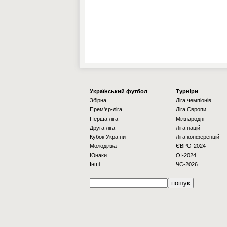
Українcький футбол
Турніри
Збірна
Ліга чемпіонів
Прем'єр-ліга
Ліга Європи
Перша ліга
Міжнародні
Друга ліга
Ліга націй
Кубок України
Ліга конференцій
Молодіжка
ЄВРО-2024
Юнаки
OI-2024
Інші
ЧС-2026