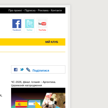
-
-
-
Про проект
Підписка
Реклама
Контакти
отий КЛУБ
УСІ ТРАНСФЕРИ
С-2019 (U-20)
ЧС-2022
МІЙ КЛУБ
Поділитися
ЧС-2026, фінал. Іспанія – Аргентина.
Церемонія нагородження
и,