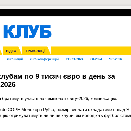
УПЛ-ПЕРЕХОДИ
СКРИЖАЛІ
ЄВРОКУБКИ
Зол
нфедерацій
га ліга
Франція
ВІДЕО
Кубок України
Інші
ЧЄ-2015 (U-21)
ТРАНСЛЯЦІЇ
Молодіжка
Копа Америка
Юнаки
ЧС-2018
Інші
ЄВРО-2020
Ч
Ліга націй
Ліга конференцій
ЄВРО-2024
OI-2024
ЧС-2026
лубам по 9 тисяч євро в день за
-2026
 братимуть участь на чемпіонаті світу-2026, компенсацію.
zo de COPE Мельхора Руїса, розмір виплати складатиме понад 9
сацію отримуватимуть не лише клуби, які володіють футболістам