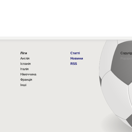
Ліги
Статті
Copyrig
Англія
Новини
Рорзро
Іспанія
RSS
Італія
Німеччина
Франція
Інші