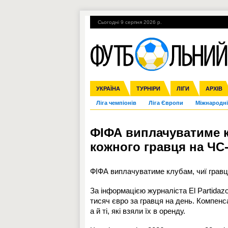
Сьогодні 9 серпня 2026 р.
Гарячі теми
УПЛ, 2-й тур
ВІЙНА
УКРАЇНА
Збірна
Англія
ЧС-2014
Іспанія
Прем'єр-ліга
ЄВРО-2016
ТУРНІРИ
Італія
Росія
Перша ліга
ЛІГИ
Німеччина
Кубок ко
АРХІВ
Дру
Ліга чемпіонів
Ліга Європи
Міжнародні
ФІФА виплачуватиме к
кожного гравця на ЧС
ФІФА виплачуватиме клубам, чиї гравці
За інформацією журналіста El Partida
тисяч євро за гравця на день. Компен
а й ті, які взяли їх в оренду.