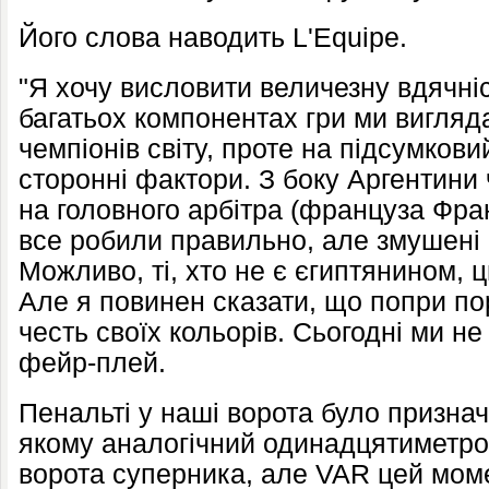
Його слова наводить L'Equipe.
"Я хочу висловити величезну вдячніс
багатьох компонентах гри ми вигляд
чемпіонів світу, проте на підсумков
сторонні фактори. З боку Аргентини
на головного арбітра (француза Фра
все робили правильно, але змушені 
Можливо, ті, хто не є єгиптянином, ц
Але я повинен сказати, що попри пор
честь своїх кольорів. Сьогодні ми не
фейр-плей.
Пенальті у наші ворота було признач
якому аналогічний одинадцятиметро
ворота суперника, але VAR цей моме