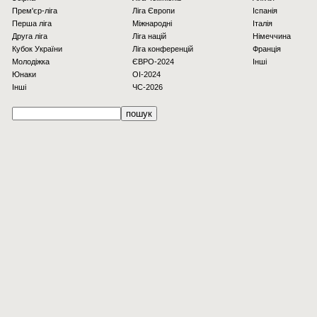
Прем'єр-ліга
Ліга Європи
Іспанія
Перша ліга
Міжнародні
Італія
Друга ліга
Ліга націй
Німеччина
Кубок України
Ліга конференцій
Франція
Молодіжка
ЄВРО-2024
Інші
Юнаки
OI-2024
Інші
ЧС-2026