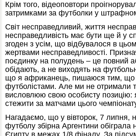
Крім того, відеоповтори проігнорувал
затримками за футболки у штрафно
Світ несправедливий, життя неспра
несправедливість має бути ще й у сп
згоден з усім, що відбувалося в цьо
жертвами несправедливості. Признач
поєдинку на полудень – це повний а
обідають, а не виходять на футболь
що я африканець, пишаюся тим, що 
футболістами. Але ми не отримали т
висловлюю свою особисту позицію: 
стежити за матчами цього чемпіонату
Нагадаємо, що у вівторок, 7 липня, н
футболу збірна Аргентини обіграла 
Єгипту в межах 1/8 фіналу. За підс