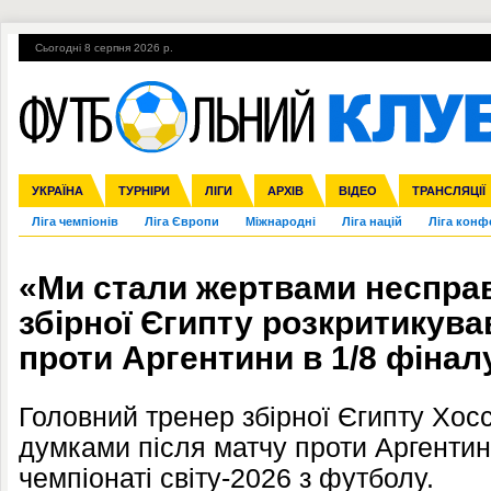
Сьогодні 8 серпня 2026 р.
Гарячі теми
УПЛ, 2-й тур
ВІЙНА
УПЛ-ПЕРЕХОДИ
УКРАЇНА
Збірна
Англія
ЧС-2014
Іспанія
Прем'єр-ліга
ЄВРО-2016
ТУРНІРИ
Італія
Росія
Перша ліга
ЛІГИ
Німеччина
Кубок конфедерацій
АРХІВ
Друга ліга
Франція
ВІДЕО
Кубок України
Інші
ЧЄ-2015 (U-21
ТРАНСЛЯЦІЇ
Ліга чемпіонів
Ліга Європи
Міжнародні
Ліга націй
Ліга конф
«Ми стали жертвами несправ
збірної Єгипту розкритикува
проти Аргентини в 1/8 фінал
Головний тренер збірної Єгипту Хос
думками після матчу проти Аргентин
чемпіонаті світу-2026 з футболу.