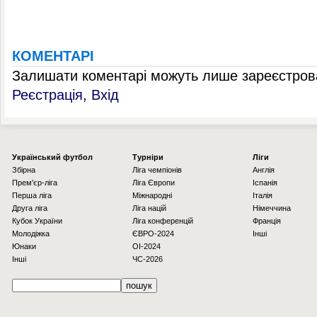
КОМЕНТАРІ
Залишати коментарі можуть лише зареєстрова
Реєстрація
,
Вхід
Українcький футбол
Турніри
Ліги
Збірна
Ліга чемпіонів
Англія
Прем'єр-ліга
Ліга Європи
Іспанія
Перша ліга
Міжнародні
Італія
Друга ліга
Ліга націй
Німеччина
Кубок України
Ліга конференцій
Франція
Молодіжка
ЄВРО-2024
Інші
Юнаки
OI-2024
Інші
ЧС-2026