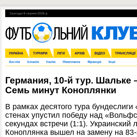
Сьогодні 8 серпня 2026 р.
Гарячі теми
УПЛ, 2-й тур
ВІЙНА
УПЛ-ПЕРЕХОДИ
УКРАЇНА
Збірна
Ліга чемпіонів
ЧС-2014
Прем'єр-ліга
ЄВРО-2016
ТУРНІРИ
Ліга Європи
Росія
Перша ліга
ЛІГИ
Міжнародні
Кубок конфедерацій
АРХІВ
Друга ліга
ВІДЕО
Ліга націй
Кубок України
ЧЄ-2015 (U-21
ТРАНСЛЯЦІЇ
Ліга конф
Англія
Іспанія
Італія
Німеччина
Франція
Інші
Германия, 10-й тур. Шальке 
Семь минут Коноплянки
В рамках десятого тура бундеслиги
стенах упустил победу над «Вольфс
секундах встречи (1:1). Украинский 
Коноплянка вышел на замену на 83-