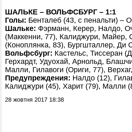
ШАЛЬКЕ – ВОЛЬФСБУРГ – 1:1
Голы:
Бенталеб (43, с пенальти) – О
Шальке:
Фэрманн, Керер, Налдо, О
(Маккенни, 77), Калиджури, Майер, 
(Коноплянка, 83), Бургшталлер, Ди С
Вольфсбург:
Кастельс, Тиссеран (Ди
Герхардт, Удуохай, Арнольд, Блашчи
Малли, Гилавоги (Ориги, 77), Верхаг
Предупреждения:
Налдо (12), Гилав
Калиджури (45), Харит (79), Малли (
28 жовтня 2017 18:38