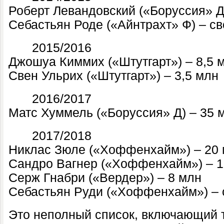
Роберт Левандовский («Боруссия» Д
Себастьян Роде («Айнтрахт» Ф) – с
·
2015/2016
Джошуа Киммих («Штутгарт») – 8,5 
Свен Ульрих («Штутгарт») – 3,5 млн
·
2016/2017
Матс Хуммель («Боруссия» Д) – 35 
·
2017/2018
Никлас Зюле («Хоффенхайм») – 20
Сандро Вагнер («Хоффенхайм») – 1
Серж Гнабри («Вердер») – 8 млн
Себастьян Руди («Хоффенхайм») – 
Это неполный список, включающий т