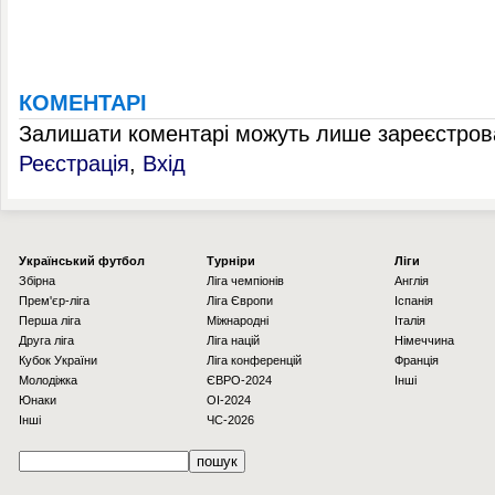
КОМЕНТАРІ
Залишати коментарі можуть лише зареєстрова
Реєстрація
,
Вхід
Українcький футбол
Турніри
Ліги
Збірна
Ліга чемпіонів
Англія
Прем'єр-ліга
Ліга Європи
Іспанія
Перша ліга
Міжнародні
Італія
Друга ліга
Ліга націй
Німеччина
Кубок України
Ліга конференцій
Франція
Молодіжка
ЄВРО-2024
Інші
Юнаки
OI-2024
Інші
ЧС-2026