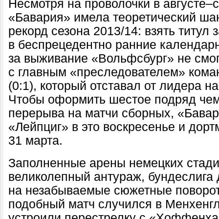
Несмотря на проволочки в августе–с
«Бавария» имела теоретический ша
рекорд сезона 2013/14: взять титул
в беспрецедентно ранние календар
за выживание «Вольфсбург» не смог
с главным «преследователем» ком
(0:1), который отставал от лидера н
Чтобы оформить шестое подряд чем
перерыва на матчи сборных, «Бавар
«Лейпциг» в это воскресенье и дор
31 марта.
Заполненные арены немецких стади
великолепный антураж, бундеслига
на незабываемые сюжетные поворот
подобный матч случился в Менхенгл
устроили перестрелку с «Хоффенх