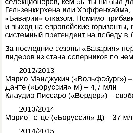
селекционеров, кем бы ты ни был д
Гельзенкирхена или Хоффенхайма, о
«Баварии» отказом. Помимо прибавк
и выход на европейские горизонты, 
системный претендент на победу в 
За последние сезоны «Бавария» пер
лидеров из стана соперников по чем
·
2012/2013
Марио Манджукич («Вольфсбург») –
Данте («Боруссия» М) – 4,7 млн
Клаудио Писсаро («Вердер») – своб
·
2013/2014
Марио Гетце («Боруссия» Д) – 37 мл
·
2014/2015