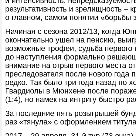
и интенсивность, непредсказуемост
результативность и зрелищность – 
о главном, самом понятии «борьбы з
Начиная с сезона 2012/13, когда Юп
окончательно ушел на пенсию, выиг
возможные трофеи, судьба первого 
до наступления формально решающ
внимание на отрыв первого места о
преследователя после нового года 
редко. Так было три года назад по х
Гвардиолы в Мюнхене после пораже
(1:4), но намек на интригу быстро р
За последние пять розыгрышей бун
раз «тянула» с оформлением титула
2017 – 29 апреля, 31-й тур (73 очка)