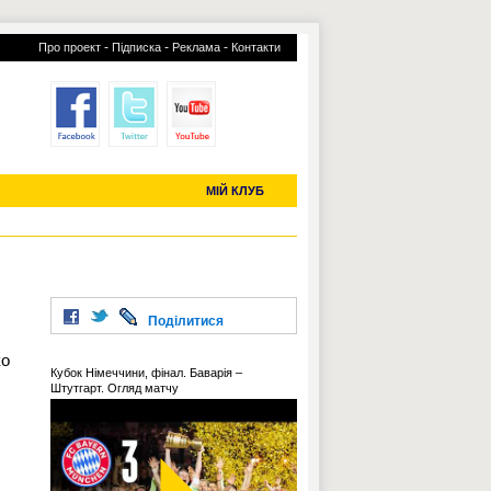
-
-
-
Про проект
Підписка
Реклама
Контакти
отий КЛУБ
УСІ ТРАНСФЕРИ
С-2019 (U-20)
ЧС-2022
МІЙ КЛУБ
Поділитися
ко
Кубок Німеччини, фінал. Баварія –
Штутгарт. Огляд матчу