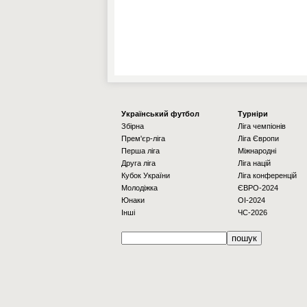
Українcький футбол
Турніри
Збірна
Ліга чемпіонів
Прем'єр-ліга
Ліга Європи
Перша ліга
Міжнародні
Друга ліга
Ліга націй
Кубок України
Ліга конференцій
Молодіжка
ЄВРО-2024
Юнаки
OI-2024
Інші
ЧС-2026