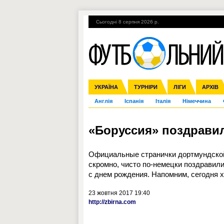
Сьогодні 8 серпня 2026 р.
Гарячі теми
УПЛ, 2-й тур
ВІЙНА
УКРАЇНА
Збірна
Ліга чемпіонів
ЧС-2014
Прем'єр-ліга
ЄВРО-2016
ТУРНІРИ
Ліга Європи
Росія
Перша ліга
ЛІГИ
Міжнародні
Кубок ко
АРХІВ
Дру
Англія
Іспанія
Італія
Німеччина
«Боруссия» поздрави
Официальные странички дортмундской
скромно, чисто по-немецки поздрави
с днем рождения. Напомним, сегодня 
23 жовтня 2017 19:40
http://zbirna.com