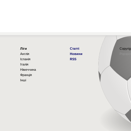
Ліги
Статті
Copyrig
Англія
Новини
Рорзро
Іспанія
RSS
Італія
Німеччина
Франція
Інші