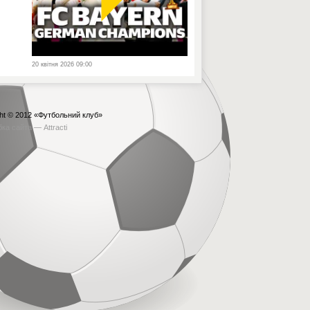
20 квітня 2026 09:00
ht © 2012
«Футбольний клуб»
бка сайта —
Attracti