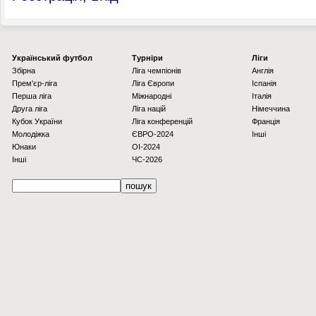
Українcький футбол
Турніри
Ліги
Збірна
Ліга чемпіонів
Англія
Прем'єр-ліга
Ліга Європи
Іспанія
Перша ліга
Міжнародні
Італія
Друга ліга
Ліга націй
Німеччина
Кубок України
Ліга конференцій
Франція
Молодіжка
ЄВРО-2024
Інші
Юнаки
OI-2024
Інші
ЧС-2026