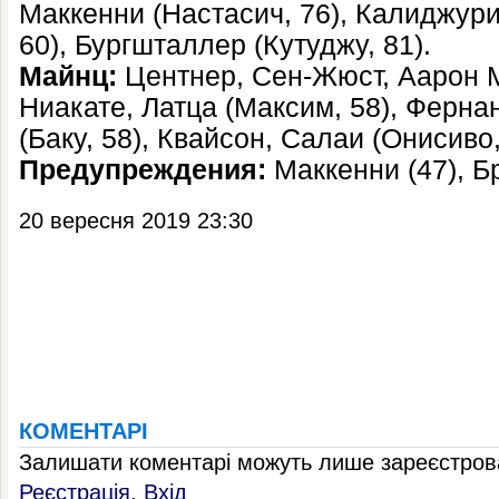
Маккенни (Настасич, 76), Калиджури
60), Бургшталлер (Кутуджу, 81).
Майнц:
Центнер, Сен-Жюст, Аарон М
Ниакате, Латца (Максим, 58), Ферна
(Баку, 58), Квайсон, Салаи (Онисиво,
Предупреждения:
Маккенни (47), Бр
20 вересня 2019 23:30
КОМЕНТАРІ
Залишати коментарі можуть лише зареєстрова
Реєстрація
,
Вхід