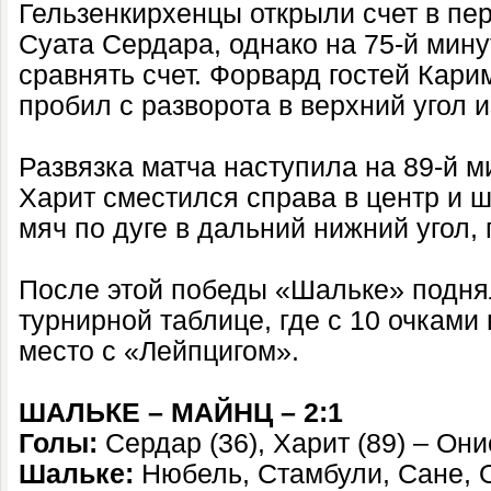
Гельзенкирхенцы открыли счет в пе
Суата Сердара, однако на 75-й мин
сравнять счет. Форвард гостей Кари
пробил с разворота в верхний угол 
Развязка матча наступила на 89-й 
Харит сместился справа в центр и 
мяч по дуге в дальний нижний угол,
После этой победы «Шальке» поднял
турнирной таблице, где с 10 очками 
место с «Лейпцигом».
ШАЛЬКЕ – МАЙНЦ – 2:1
Голы:
Сердар (36), Харит (89) – Они
Шальке:
Нюбель, Стамбули, Сане, О