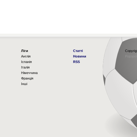
Ліги
Статті
Copyrig
Англія
Новини
Рорзро
Іспанія
RSS
Італія
Німеччина
Франція
Інші