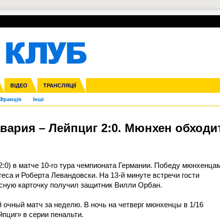
УПЛ-ПЕРЕХОДИ
СКРИЖАЛІ
ЄВРОКУБКИ
Зол
нфедерацій
га ліга
ВІДЕО
Ліга націй
Кубок України
ЧЄ-2015 (U-21)
ТРАНСЛЯЦІЇ
Ліга конференцій
Молодіжка
Копа Америка
ЄВРО-2024
Юнаки
ЧС-2018
Інші
OI-2024
ЄВРО-2020
ЧС-2026
Ч
Франція
Інші
авария – Лейпциг 2:0. Мюнхен обходи
:0) в матче 10-го тура чемпионата Германии. Победу мюнхенца
са и Роберта Левандовски. На 13-й минуте встречи гости
сную карточку получил защитник Вилли Орбан.
 очный матч за неделю. В ночь на четверг мюнхенцы в 1/16
пциг» в серии пенальти.