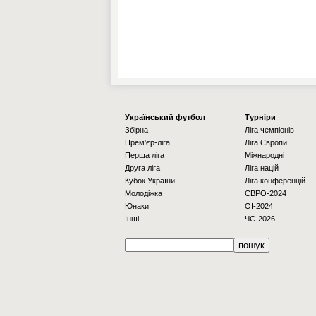
Українcький футбол
Турніри
Збірна
Ліга чемпіонів
Прем'єр-ліга
Ліга Європи
Перша ліга
Міжнародні
Друга ліга
Ліга націй
Кубок України
Ліга конференцій
Молодіжка
ЄВРО-2024
Юнаки
OI-2024
Інші
ЧС-2026