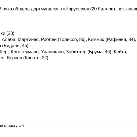
3 очка обошла дортмундскую «Боруссию» (20 баллов), возглави
и (38).
 Алаба, Мартинес, Роббен (Толиссо, 86), Киммих (Рафинья, 84),
 (Видаль, 45).
ерг, Клостерманн, Упамекано, Забитцер (Брума, 46), Кейта,
н, Вернер (Конате, 22).
і користувачі.