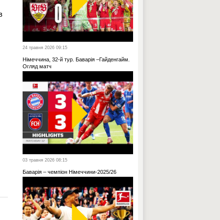
в
24 травня 2026 09:15
Німеччина, 32-й тур. Баварія –Гайденгайм.
Огляд матч
03 травня 2026 08:15
Баварія – чемпіон Німеччини-2025/26