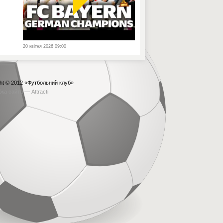
20 квітня 2026 09:00
ht © 2012
«Футбольний клуб»
бка сайта —
Attracti