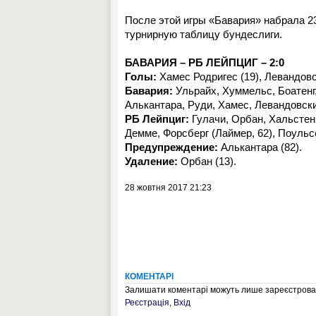
После этой игры «Бавария» набрала 2
турнирную таблицу бундеслиги.
БАВАРИЯ – РБ ЛЕЙПЦИГ – 2:0
Голы:
Хамес Родригес (19), Левандовск
Бавария:
Ульрайх, Хуммельс, Боатенг,
Алькантара, Руди, Хамес, Левандовски
РБ Лейпциг:
Гулачи, Орбан, Хальстенб
Демме, Форсберг (Лаймер, 62), Поульсе
Предупреждение:
Алькантара (82).
Удаление:
Орбан (13).
28 жовтня 2017 21:23
КОМЕНТАРІ
Залишати коментарі можуть лише зареєстрован
Реєстрація
,
Вхід