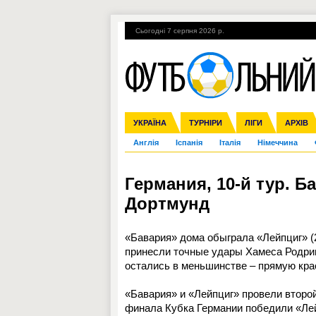
Сьогодні 7 серпня 2026 р.
Гарячі теми
УПЛ, 1-й тур
ВІЙНА
УКРАЇНА
Збірна
Ліга чемпіонів
ЧС-2014
Прем'єр-ліга
ЄВРО-2016
ТУРНІРИ
Ліга Європи
Росія
Перша ліга
ЛІГИ
Міжнародні
Кубок ко
АРХІВ
Дру
Англія
Іспанія
Італія
Німеччина
Германия, 10-й тур. Б
Дортмунд
«Бавария» дома обыграла «Лейпциг» (2
принесли точные удары Хамеса Родриге
остались в меньшинстве – прямую кра
«Бавария» и «Лейпциг» провели второй
финала Кубка Германии победили «Лей