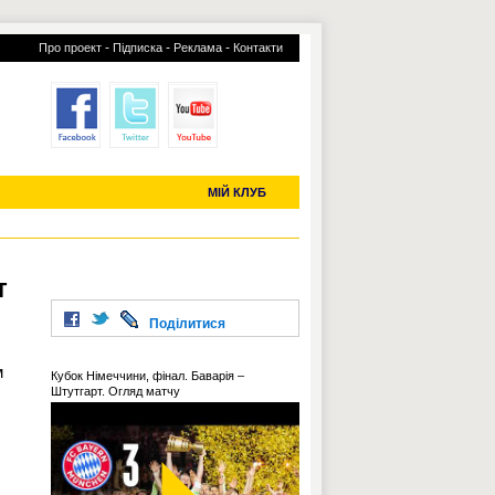
-
-
-
Про проект
Підписка
Реклама
Контакти
отий КЛУБ
УСІ ТРАНСФЕРИ
С-2019 (U-20)
ЧС-2022
МІЙ КЛУБ
т
Поділитися
м
Кубок Німеччини, фінал. Баварія –
Штутгарт. Огляд матчу