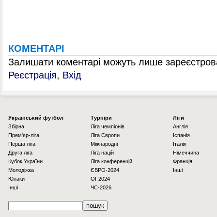
КОМЕНТАРІ
Залишати коментарі можуть лише зареєстрова
Реєстрація
,
Вхід
Українcький футбол
Турніри
Ліги
Збірна
Ліга чемпіонів
Англія
Прем'єр-ліга
Ліга Європи
Іспанія
Перша ліга
Міжнародні
Італія
Друга ліга
Ліга націй
Німеччина
Кубок України
Ліга конференцій
Франція
Молодіжка
ЄВРО-2024
Інші
Юнаки
OI-2024
Інші
ЧС-2026