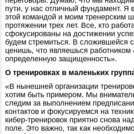
переговоры. Думаю, что мы находи
пути, у нас отличный фундамент. Я 
этой командой и моим тренерским 
протяжении трех лет. Все, кто работ
сфокусированы на достижении успе
будем стремиться. В сложившейся с
ценишь, что являешься работником
определенную защищенность».
О тренировках в маленьких групп
«В нынешней организации трениров
хотим быть примером. Мы внимател
следим за выполнением предписаний
контактов и фокусируемся на техник
кибер-тренировок приятно снова над
поле. Это важно, так как необходим