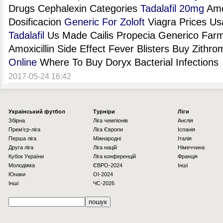
Drugs Cephalexin Categories
Tadalafil 20mg
Amox
Dosificacion
Generic For Zoloft
Viagra Prices Us
Tadalafil
Us Made Cailis Propecia Generico Far
Amoxicillin Side Effect Fever Blisters Buy Zithr
Online
Where To Buy Doryx Bacterial Infections
2017-05-24 16:42
Українcький футбол
Турніри
Ліги
Збірна
Ліга чемпіонів
Англія
Прем'єр-ліга
Ліга Європи
Іспанія
Перша ліга
Міжнародні
Італія
Друга ліга
Ліга націй
Німеччина
Кубок України
Ліга конференцій
Франція
Молодіжка
ЄВРО-2024
Інші
Юнаки
OI-2024
Інші
ЧС-2026