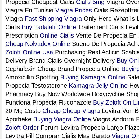
Propecia Cheapest Cialis
Cialis 5mg
Viagra Over
Viagra En Tunisie
Viagra Prices
Cialis Rezeptfre
Viagra
Fast Shipping Viagra
Only Here What Is Le
Cialis
Buy Tadalafil Online
Traitement Cialis Levi
Prescription
Online Cialis
Vente De Propecia En 
Cheap Nolvadex Online
Sueno De Propecia Ache
Zoloft Online Usa
Purchasing Real Acticin Scabi
Delivery Brand Cialis Overnight Delivery
Buy Onl
Cephalexin Cheap Brand Propecia Online
Buying
Amoxicillin Spotting
Buying Kamagra Online
Sale 
Propecia Testosterone
Kamagra Jelly Online
How
Pharmacy Buy Now Worldwide Doxycycline Sh
Funciona Propecia Fluconazole
Buy Zoloft On Li
20 Mg Costo
Cheap Cheap Viagra
Levitra Von B
Apotheke
Buying Viagra Online
Viagra Andorra P
Zoloft Order
Forum Levitra Propecia Largo Plaz
Levitra Pill Comprar Cialis Mas Barato
Viagra On