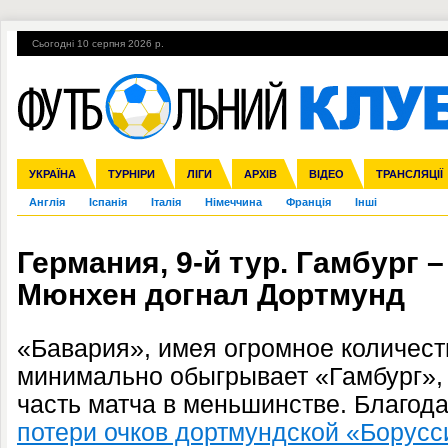
Сьогодні 10 серпня 2026 р.
Гарячі теми
УПЛ, 2-й тур
ВІЙНА
УПЛ-ПЕРЕХОДИ
УКРАЇНА
Збірна
Ліга чемпіонів
ЧС-2014
Прем'єр-ліга
ЄВРО-2016
ТУРНІРИ
Ліга Європи
Росія
Перша ліга
ЛІГИ
Міжнародні
Кубок конфедерацій
АРХІВ
Друга ліга
ВІДЕО
Ліга націй
Кубок України
ЧЄ-2015 (U-21
ТРАНСЛЯЦІЇ
Ліга конф
Англія
Іспанія
Італія
Німеччина
Франція
Інші
Германия, 9-й тур. Гамбург –
Мюнхен догнал Дортмунд
«Бавария», имея огромное количест
минимально обыгрывает «Гамбург»
часть матча в меньшинстве. Благод
потери очков дортмундской «Борусс