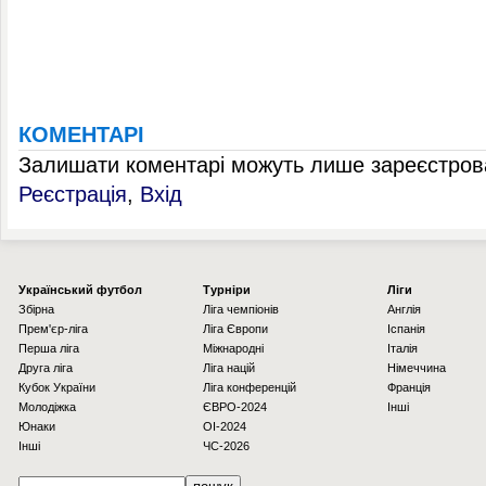
КОМЕНТАРІ
Залишати коментарі можуть лише зареєстрова
Реєстрація
,
Вхід
Українcький футбол
Турніри
Ліги
Збірна
Ліга чемпіонів
Англія
Прем'єр-ліга
Ліга Європи
Іспанія
Перша ліга
Міжнародні
Італія
Друга ліга
Ліга націй
Німеччина
Кубок України
Ліга конференцій
Франція
Молодіжка
ЄВРО-2024
Інші
Юнаки
OI-2024
Інші
ЧС-2026