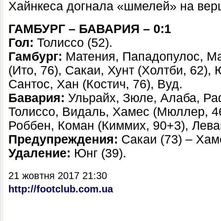
Хайнкеса догнала «шмелей» на вер
ГАМБУРГ – БАВАРИЯ – 0:1
Гол:
Толиссо (52).
Гамбург:
Матения, Пападопулос, Ма
(Ито, 76), Сакаи, Хунт (Холтби, 62),
Сантос, Хан (Костич, 76), Вуд.
Бавария:
Ульрайх, Зюле, Алаба, Ра
Толиссо, Видаль, Хамес (Мюллер, 46
Роббен, Коман (Киммих, 90+3), Лева
Предупреждения:
Сакаи (73) – Хаме
Удаление:
Юнг (39).
21 жовтня 2017 21:30
http://footclub.com.ua