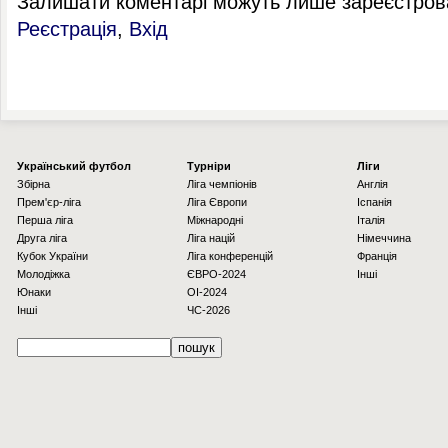
Залишати коментарі можуть лише зареєстрова
Реєстрація
,
Вхід
Українcький футбол
Турніри
Ліги
Збірна
Ліга чемпіонів
Англія
Прем'єр-ліга
Ліга Європи
Іспанія
Перша ліга
Міжнародні
Італія
Друга ліга
Ліга націй
Німеччина
Кубок України
Ліга конференцій
Франція
Молодіжка
ЄВРО-2024
Інші
Юнаки
OI-2024
Інші
ЧС-2026