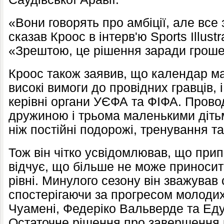
«Вони говорять про амбіції, але все
сказав Кроос в інтерв'ю Sports Illust
«Зрештою, це рішення заради гроше
Кроос також заявив, що календар ма
високі вимоги до провідних гравців, 
керівні органи УЄФА та ФІФА. Прово
дружиною і трьома маленькими діть
ніж постійні подорожі, тренування та 
Тож він чітко усвідомлював, що припи
відчує, що більше не може приноси
рівні. Минулого сезону він зважував 
спостерігаючи за прогресом молодих
Чуамені, Федеріко Вальверде та Еду
Остаточне рішення про завершення 