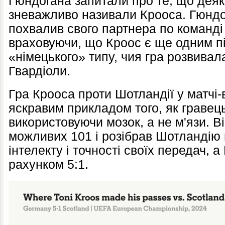
Гюндогана запитали про те, що деяк
зневажливо називали Крооса. Гюндог
похвалив свого партнера по команді
враховуючи, що Кроос є ще одним п
«німецького» типу, чия гра розвивал
Гвардіоли.
Гра Крооса проти Шотландії у матчі-в
яскравим прикладом того, як гравец
використовуючи мозок, а не м'язи. Ві
можливих 101 і розібрав Шотландію 
інтелекту і точності своїх передач, 
рахунком 5:1.