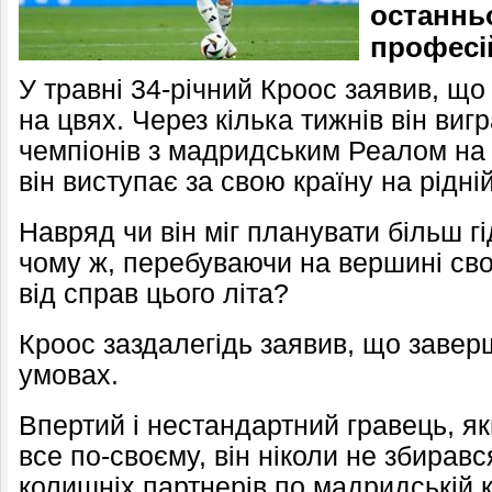
останнь
професі
У травні 34-річний Кроос заявив, що 
на цвях. Через кілька тижнів він виг
чемпіонів з мадридським Реалом на 
він виступає за свою країну на рідні
Навряд чи він міг планувати більш гі
чому ж, перебуваючи на вершині своє
від справ цього літа?
Кроос заздалегідь заявив, що заверш
умовах.
Впертий і нестандартний гравець, я
все по-своєму, він ніколи не збиравс
колишніх партнерів по мадридській 