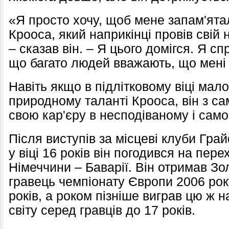
«Я просто хочу, щоб мене запам'ятал
Крооса, який наприкінці провів свій
– сказав він. – Я цього домігся. Я с
що багато людей вважають, що мені
Навіть якщо в підлітковому віці мало
природному таланті Крооса, він з с
свою кар'єру в несподіваному і сам
Після виступів за місцеві клуби Гра
у віці 16 років він погодився на пер
Німеччини – Баварії. Він отримав З
гравець чемпіонату Європи 2006 рок
років, а роком пізніше виграв цю ж н
світу серед гравців до 17 років.