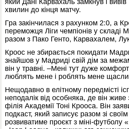
який Дані Карвахаль замкнув і виві
хвилин до кінця матчу.
Гра закінчилася з рахунком 2:0, а К
переможця Ліги чемпіонів у складі 
разом з Пако Генто, Карвахалем, Лу
Кроос не збирається покидати Мад
знайшов у Мадриді свій дім за межа
він у травні. –Мені тут дуже комфор
люблять мене і роблять мене щасли
Нещодавно в елітному передмісті ісп
неподалік від особняка, де він живе
філія Академії Тоні Крооса. Він зая
подкаст, який записує разом зі своїм
розвиватиме проєкт з міні-футболу 