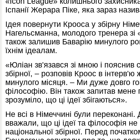
«Icon League» колишнього захисника
Іспанії Жерара Піке, яка зараз нази
Ідея повернути Крооса у збірну Нім
Нагельсманна, молодого тренера зі 
також залишив Баварію минулого року
їхнім ідеалам.
«Юліан зв'язався зі мною і пояснив 
збірної, – розповів Кроос в інтерв'
минулого місяця. – Ми дуже довго го
філософію. Він також запитав мене 
зрозуміло, що ці ідеї збігаються».
Не всі в Німеччині були переконані.
вважали, що ці ідеї та філософія не
національної збірної. Перед початко