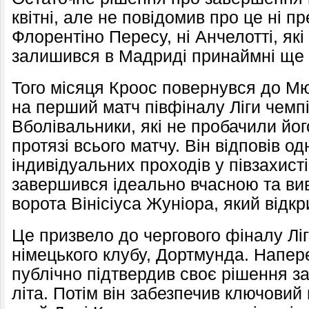
квітні, але не повідомив про це ні п
Флорентіно Пересу, ні Анчелотті, які
залишився в Мадриді принаймні ще 
Того місяця Кроос повернувся до 
на перший матч півфіналу Ліги чемпі
Вболівальники, які не пробачили йог
протязі всього матчу. Він відповів 
індивідуальних проходів у півзахисті
завершився ідеально вчасною та в
ворота Вінісіуса Жуніора, який відкр
Це призвело до чергового фіналу Ліг
німецького клубу, Дортмунда. Напер
публічно підтвердив своє рішення з
літа. Потім він забезпечив ключовий