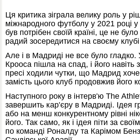
Ця критика зіграла велику роль у ріш
міжнародного футболу у 2021 році у в
був потрібен своїй країні, це не бул
радий зосередитися на своєму клубі
Але і в Мадриді не все було гладко.
Крооса пішла на спад, і його навіть
пресі ходили чутки, що Мадрид хоче
замість цього клуб продовжив його к
Наступного року в інтерв'ю The Athle
завершить кар'єру в Мадриді. Ідея 
або на менш конкурентному рівні ні
його. Так само, як і ідея піти за св
по команді Роналду та Карімом Бенз
Саудівської Аравії.