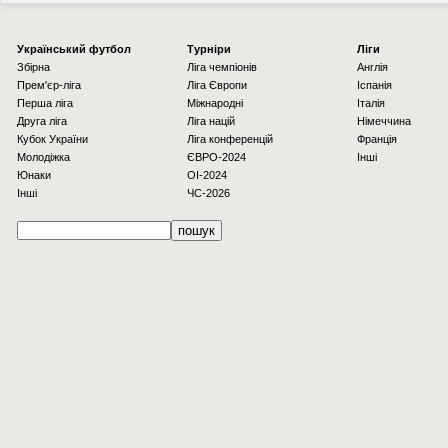
Українcький футбол
Турніри
Ліги
Збірна
Ліга чемпіонів
Англія
Прем'єр-ліга
Ліга Європи
Іспанія
Перша ліга
Міжнародні
Італія
Друга ліга
Ліга націй
Німеччина
Кубок України
Ліга конференцій
Франція
Молодіжка
ЄВРО-2024
Інші
Юнаки
OI-2024
Інші
ЧС-2026