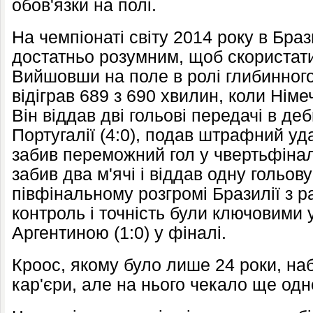
обов'язки на полі.
На чемпіонаті світу 2014 року в Бра
достатньо розумним, щоб скористат
Вийшовши на поле в ролі глибинног
відіграв 689 з 690 хвилин, коли Нім
Він віддав дві гольові передачі в де
Португалії (4:0), подав штрафний уд
забив переможний гол у чвертьфіналі
забив два м'ячі і віддав одну гольов
півфінальному розгромі Бразилії з р
контроль і точність були ключовими 
Аргентиною (1:0) у фіналі.
Кроос, якому було лише 24 роки, наб
кар'єри, але на нього чекало ще од