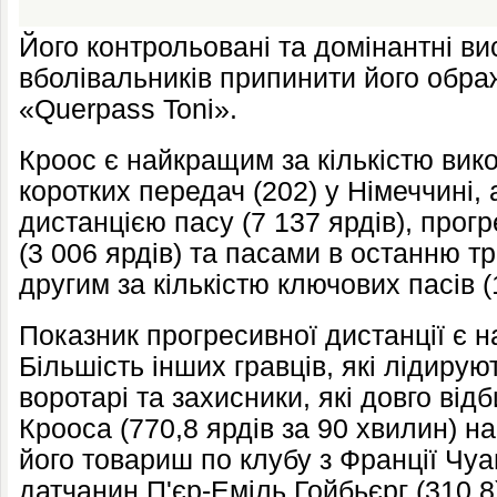
Його контрольовані та домінантні в
вболівальників припинити його обра
«Querpass Toni».
Кроос є найкращим за кількістю вико
коротких передач (202) у Німеччині,
дистанцією пасу (7 137 ярдів), про
(3 006 ярдів) та пасами в останню тр
другим за кількістю ключових пасів (
Показник прогресивної дистанції є 
Більшість інших гравців, які лідирують
воротарі та захисники, які довго від
Крооса (770,8 ярдів за 90 хвилин) н
його товариш по клубу з Франції Чуам
датчанин П'єр-Еміль Гойбьєрг (310,8