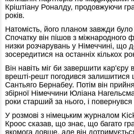
Кріштіану Роналду, продовжуючи грат
років.
Натомість, його планом завжди було
Спочатку він пішов з міжнародного ф
низки розчарувань у Німеччині, що 
зосередитися на останніх кількох ро
Він навіть міг би завершити кар'єру 
врешті-решт погодився залишитися 
Сантьяго Бернабеу. Потім він прийн
збірної Німеччини Юліана Нагельсм
роки старший за нього, і повернувся 
У розмові з німецьким журналом Kic
Кроос сказав, що знає, що багато гр
якомога довше, але він дотримуєтьс