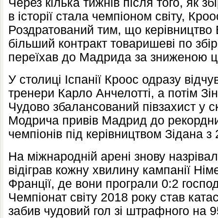
Через кілька тижнів після того, як з
в історії стала чемпіоном світу, Кроо
Роздратований тим, що керівництво 
більший контракт товаришеві по збір
переїхав до Мадрида за зниженою ці
У столиці Іспанії Кроос одразу відчу
тренери Карло Анчелотті, а потім Зі
Чудово збалансований півзахист у с
Модрича привів Мадрид до рекордних
чемпіонів під керівництвом Зідана з 
На міжнародній арені знову назріва
відіграв кожну хвилину кампанії Нім
Франції, де вони програли 0:2 госпо
Чемпіонат світу 2018 року став кат
забив чудовий гол зі штрафного на 9