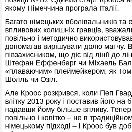
якому Німеччина програла Італії.
Багато німецьких вболівальників та 
впливових колишніх гравців, вважал
повільно і методично використовував
допомагав вирішувати долю матчу. В
півзахисником, що діє від лінії до лін
Штефан Еффенберг чи Міхаель Балла
«плаваючим» плеймейкером, як Том
Шолль чи Озіл.
Але Кроос розкрився, коли Пеп Гва
влітку 2013 року і поставив його на 
надавши йому більше впливу. Тепер 
повільно і копітко – не в традиційно
німецькому підході – і Кроос був до