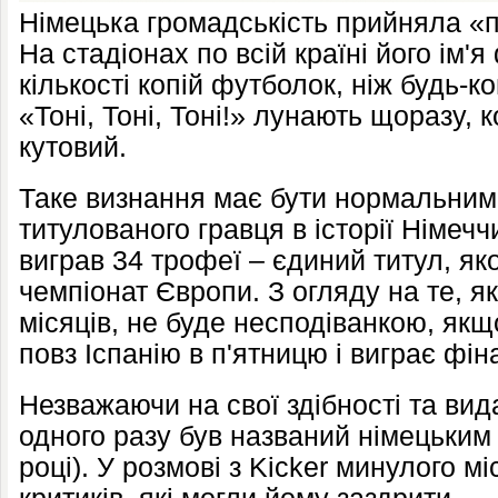
Німецька громадськість прийняла «
На стадіонах по всій країні його ім'я
кількості копій футболок, ніж будь-к
«Тоні, Тоні, Тоні!» лунають щоразу, 
кутовий.
Таке визнання має бути нормальним
титулованого гравця в історії Німечч
виграв 34 трофеї – єдиний титул, яко
чемпіонат Європи. З огляду на те, як
місяців, не буде несподіванкою, якщ
повз Іспанію в п'ятницю і виграє фін
Незважаючи на свої здібності та вид
одного разу був названий німецьким
році). У розмові з Kicker минулого м