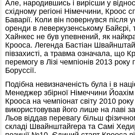
Але, народившись і вирісши у відно
східному регіоні Німеччини, Кроос с
Баварії. Коли він повернувся після у
оренди в леверкузенському Байєрі, 
Хайнкес не був упевнений, як найкр
Крооса. Легенда Бастіан Швайнштай
півзахисті, а травма означала, що 
перемогу в Лізі чемпіонів 2013 року
Боруссії.
Подібна невизначеність була і в наці
Менеджер збірної Німеччини Йоахім 
Крооса на чемпіонат світу 2010 року
використовував його лише на лаві з
Льов віддав перевагу більш фізичном
складі Швайнштайгера та Самі Хеди
позиції №10. Єдиний старт Крооса ві