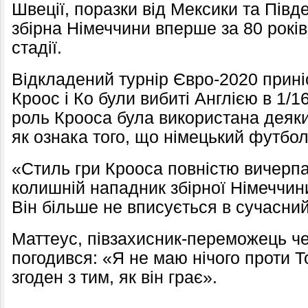
Швеції, поразки від Мексики та Півд
збірна Німеччини вперше за 80 років
стадії.
Відкладений турнір Євро-2020 прині
Кроос і Ко були вибиті Англією в 1/
роль Крооса була використана деяк
як ознака того, що німецький футбо
«Стиль гри Крооса повністю вичерпав
колишній нападник збірної Німеччини
Він більше не вписується в сучасни
Маттеус, півзахисник-переможець чем
погодився: «Я не маю нічого проти Т
згоден з тим, як він грає».