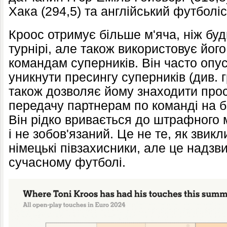
Хака (294,5) та англійський футболіс
Кроос отримує більше м'яча, ніж буд
турнірі, але також використовує йог
командам суперників. Він часто опу
уникнути пресингу суперників (див. 
також дозволяє йому знаходити прос
передачу партнерам по команді на бі
Він рідко вривається до штрафного 
і не зобов'язаний. Це не те, як звикл
німецькі півзахисники, але це надзв
сучасному футболі.