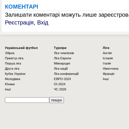
КОМЕНТАРІ
Залишати коментарі можуть лише зареєстрова
Реєстрація
,
Вхід
Українcький футбол
Турніри
Ліги
Збірна
Ліга чемпіонів
Англія
Прем'єр-ліга
Ліга Європи
Іспанія
Перша ліга
Міжнародні
Італія
Друга ліга
Ліга націй
Німеччина
Кубок України
Ліга конференцій
Франція
Молодіжка
ЄВРО-2024
Інші
Юнаки
OI-2024
Інші
ЧС-2026