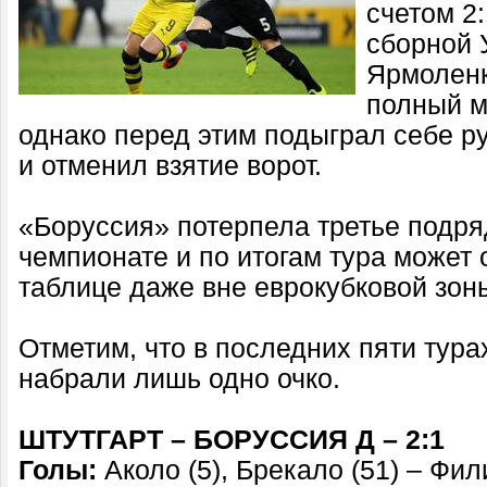
счетом 2
сборной 
Ярмоленк
полный м
однако перед этим подыграл себе р
и отменил взятие ворот.
«Боруссия» потерпела третье подря
чемпионате и по итогам тура может 
таблице даже вне еврокубковой зон
Отметим, что в последних пяти тур
набрали лишь одно очко.
ШТУТГАРТ – БОРУССИЯ Д – 2:1
Голы:
Аколо (5), Брекало (51) – Фил