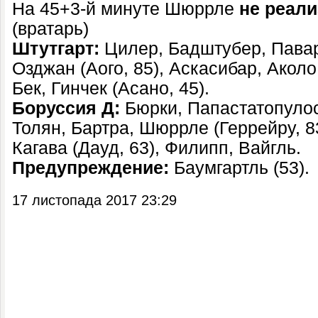
На 45+3-й минуте Шюррле
не реали
(вратарь)
Штутгарт:
Цилер, Бадштубер, Павар
Озджан (Аого, 85), Аскасибар, Аколо
Бек, Гинчек (Асано, 45).
Боруссия Д:
Бюрки, Папастатопулос
Толян, Бартра, Шюррле (Геррейру, 8
Кагава (Дауд, 63), Филипп, Вайгль.
Предупреждение:
Баумгартль (53).
17 листопада 2017 23:29