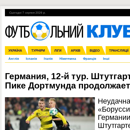
Сьогодні 7 серпня 2026 р.
Гарячі теми
УПЛ, 2-й тур
ВІЙНА
УПЛ-ПЕРЕХОДИ
УКРАЇНА
Збірна
Ліга чемпіонів
ЧС-2014
Прем'єр-ліга
ЄВРО-2016
ТУРНІРИ
Ліга Європи
Росія
Перша ліга
ЛІГИ
Міжнародні
Кубок конфедерацій
АРХІВ
Друга ліга
ВІДЕО
Ліга націй
Кубок України
ЧЄ-2015 (U-21
ТРАНСЛЯЦІЇ
Ліга конф
Англія
Іспанія
Італія
Німеччина
Франція
Інші
Германия, 12-й тур. Штутгарт
Пике Дортмунда продолжае
Неудачна
«Борусси
Германии
Штутгарте