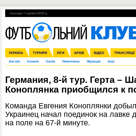
Сьогодні 7 серпня 2026 р.
Гарячі теми
УПЛ, 1-й тур
ВІЙНА
УПЛ-ПЕРЕХОДИ
УКРАЇНА
Збірна
Ліга чемпіонів
ЧС-2014
Прем'єр-ліга
ЄВРО-2016
ТУРНІРИ
Ліга Європи
Росія
Перша ліга
ЛІГИ
Міжнародні
Кубок конфедерацій
АРХІВ
Друга ліга
ВІДЕО
Ліга націй
Кубок України
ЧЄ-2015 (U-21
ТРАНСЛЯЦІЇ
Ліга конф
Англія
Іспанія
Італія
Німеччина
Франція
Інші
Германия, 8-й тур. Герта – Ш
Коноплянка приобщился к п
Команда Евгения Коноплянки добыл
Украинец начал поединок на лавке 
на поле на 67-й минуте.