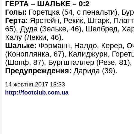
ГЕРТА – ШАЛЬКЕ – 0:2
Голы:
Горетцка (54, с пенальти), Бу
Герта:
Ярстейн, Рекик, Штарк, Платт
65), Дуда (Зельке, 46), Шелбред, Ха
Калу (Лекки, 46).
Шальке:
Фэрманн, Налдо, Керер, О
(Коноплянка, 67), Калиджури, Горет
(Шопф, 87), Бургшталлер (Резе, 81),
Предупреждения:
Дарида (39).
14 жовтня 2017 18:33
http://footclub.com.ua