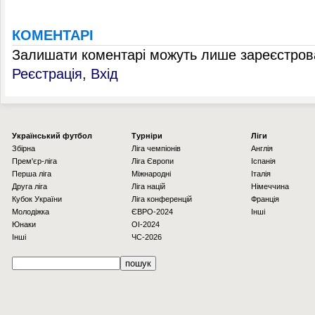
КОМЕНТАРІ
Залишати коментарі можуть лише зареєстрова
Реєстрація
,
Вхід
Українcький футбол
Турніри
Ліги
Збірна
Ліга чемпіонів
Англія
Прем'єр-ліга
Ліга Європи
Іспанія
Перша ліга
Міжнародні
Італія
Друга ліга
Ліга націй
Німеччина
Кубок України
Ліга конференцій
Франція
Молодіжка
ЄВРО-2024
Інші
Юнаки
OI-2024
Інші
ЧС-2026