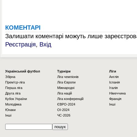
КОМЕНТАРІ
Залишати коментарі можуть лише зареєстрова
Реєстрація
,
Вхід
Українcький футбол
Турніри
Ліги
Збірна
Ліга чемпіонів
Англія
Прем'єр-ліга
Ліга Європи
Іспанія
Перша ліга
Міжнародні
Італія
Друга ліга
Ліга націй
Німеччина
Кубок України
Ліга конференцій
Франція
Молодіжка
ЄВРО-2024
Інші
Юнаки
OI-2024
Інші
ЧС-2026