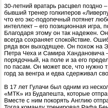
30-летний вратарь расцвел поздно –
бывший тренер голкиперов «Ливерп
что его экс-подопечный потянет люб
интеллект – его позиционная игра, 
Благодаря этому он так надежен. Он
всегда сохраняет спокойствие. Ошибк
ряда вон выходящее. Он похож на Э
Петра Чеха и Самира Хандановича 
порядочный, на поле и за его преде
по пасам. Он может все, что нужно 
горд за венгра и едва сдерживал св
В 17 лет Гулачи был одним из неско
«МТК» из Будапешта, которые отпра
Вместе с ним покорять Англию отпр
Тогда команду тренировал Рафа Бен