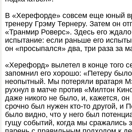
В «Херефорде» совсем еще юный вр
тренеру Грэму Тернеру. Затем он от
«Транмир Роверс». Здесь его ждало
испытание: если раньше его испытыв
он «просыпался» два, три раза за м
«Херефорд» вылетел в конце того с
запомнил его хорошо: «Петеру было
неопытный. Мы потеряли вратаря М
рухнул в матче против «Милтон Кин
даже никого не было, и, кажется, он 
срочно был нужен кто-то другой, и 
было видно, что у него был потенци
гущу событий, когда мы сражались 
парень с правильным подходом к де