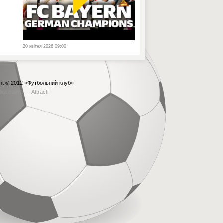
20 квітня 2026 09:00
ht © 2012
«Футбольний клуб»
бка сайта —
Attracti