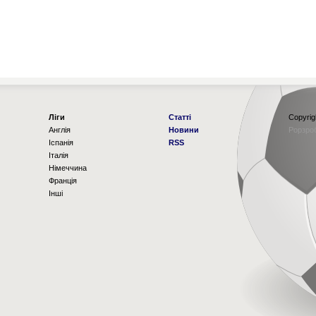
Ліги
Статті
Copyrig
Англія
Новини
Рорзро
Іспанія
RSS
Італія
Німеччина
Франція
Інші