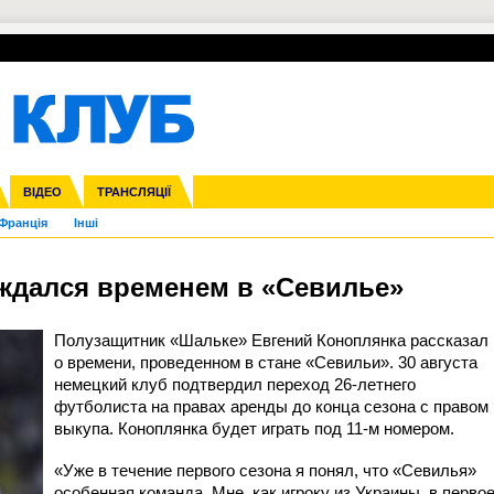
УПЛ-ПЕРЕХОДИ
СКРИЖАЛІ
ЄВРОКУБКИ
Зол
нфедерацій
га ліга
ВІДЕО
Ліга націй
Кубок України
ЧЄ-2015 (U-21)
ТРАНСЛЯЦІЇ
Ліга конференцій
Молодіжка
Копа Америка
ЄВРО-2024
Юнаки
ЧС-2018
Інші
OI-2024
ЄВРО-2020
ЧС-2026
Ч
Франція
Інші
аждался временем в «Севилье»
Полузащитник «Шальке» Евгений Коноплянка рассказал
о времени, проведенном в стане «Севильи». 30 августа
немецкий клуб подтвердил переход 26-летнего
футболиста на правах аренды до конца сезона с правом
выкупа. Коноплянка будет играть под 11-м номером.
«Уже в течение первого сезона я понял, что «Севилья»
особенная команда. Мне, как игроку из Украины, в перво