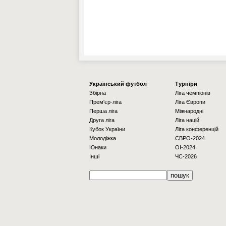
Українcький футбол
Турніри
Збірна
Ліга чемпіонів
Прем'єр-ліга
Ліга Європи
Перша ліга
Міжнародні
Друга ліга
Ліга націй
Кубок України
Ліга конференцій
Молодіжка
ЄВРО-2024
Юнаки
OI-2024
Інші
ЧС-2026