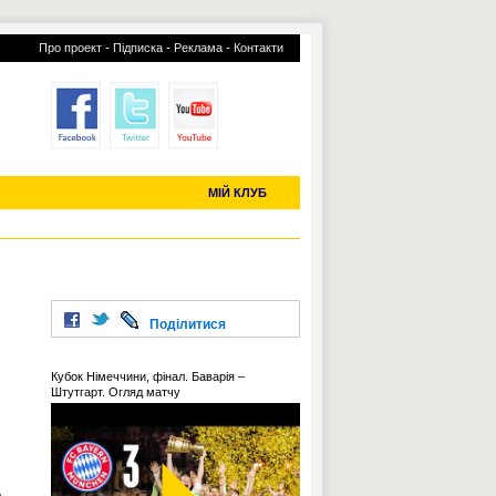
-
-
-
Про проект
Підписка
Реклама
Контакти
отий КЛУБ
УСІ ТРАНСФЕРИ
С-2019 (U-20)
ЧС-2022
МІЙ КЛУБ
Поділитися
Кубок Німеччини, фінал. Баварія –
Штутгарт. Огляд матчу
е