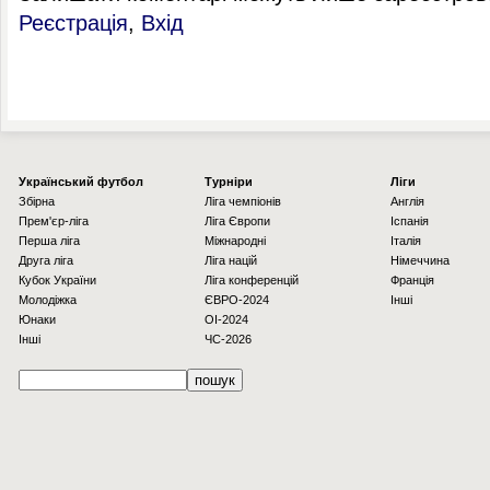
Реєстрація
,
Вхід
Українcький футбол
Турніри
Ліги
Збірна
Ліга чемпіонів
Англія
Прем'єр-ліга
Ліга Європи
Іспанія
Перша ліга
Міжнародні
Італія
Друга ліга
Ліга націй
Німеччина
Кубок України
Ліга конференцій
Франція
Молодіжка
ЄВРО-2024
Інші
Юнаки
OI-2024
Інші
ЧС-2026