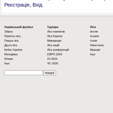
Реєстрація
,
Вхід
Українcький футбол
Турніри
Ліги
Збірна
Ліга чемпіонів
Англія
Прем'єр-ліга
Ліга Європи
Іспанія
Перша ліга
Міжнародні
Італія
Друга ліга
Ліга націй
Німеччина
Кубок України
Ліга конференцій
Франція
Молодіжка
ЄВРО-2024
Інші
Юнаки
OI-2024
Інші
ЧС-2026