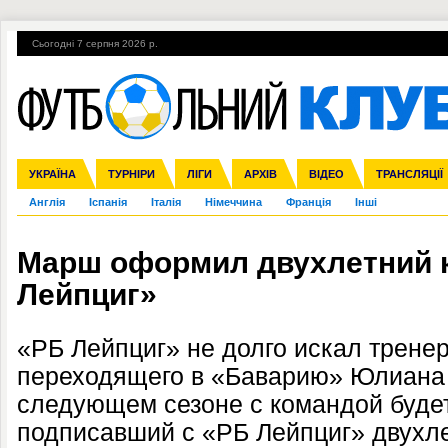
Сьогодні 7 серпня 2026 р.
Гарячі теми
УПЛ, 1-й тур
ВІЙНА
УПЛ-ПЕРЕХОДИ
УКРАЇНА
Збірна
Ліга чемпіонів
ЧС-2014
Прем'єр-ліга
ЄВРО-2016
ТУРНІРИ
Ліга Європи
Росія
Перша ліга
ЛІГИ
Міжнародні
Кубок конфедерацій
АРХІВ
Друга ліга
ВІДЕО
Ліга націй
Кубок України
ЧЄ-2015 (U-21
ТРАНСЛЯЦІЇ
Ліга конф
Англія
Іспанія
Італія
Німеччина
Франція
Інші
Марш оформил двухлетний к
Лейпциг»
«РБ Лейпциг» не долго искал тренер
переходящего в «Баварию» Юлиана 
следующем сезоне с командой буде
подписавший с «РБ Лейпциг» двухле