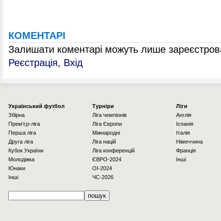
КОМЕНТАРІ
Залишати коментарі можуть лише зареєстрова
Реєстрація
,
Вхід
Українcький футбол
Турніри
Ліги
Збірна
Ліга чемпіонів
Англія
Прем'єр-ліга
Ліга Європи
Іспанія
Перша ліга
Міжнародні
Італія
Друга ліга
Ліга націй
Німеччина
Кубок України
Ліга конференцій
Франція
Молодіжка
ЄВРО-2024
Інші
Юнаки
OI-2024
Інші
ЧС-2026