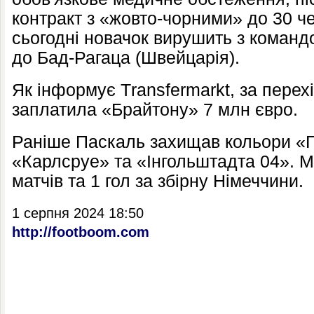
контракт з «жовто-чорними» до 30 ч
сьогодні новачок вирушить з команд
до Бад-Рагаца (Швейцарія).
Як інформує Тransfermarkt, за перех
заплатила «Брайтону» 7 млн євро.
Раніше Паскаль захищав кольори «
«Карлсруе» та «Інгольштадта 04». М
матчів та 1 гол за збірну Німеччини.
1 серпня 2024 18:50
http://footboom.com