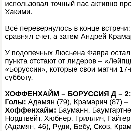
использовал точный пас активно п
Хакими.
Всё перевернулось в конце встречи
сравнял счет, а затем Андрей Крам
У подопечных Люсьена Фавра осталос
пункта отстают от лидеров – «Лейпц
«Боруссии», которые свои матчи 17-
субботу.
ХОФФЕНХАЙМ – БОРУССИЯ Д – 2:
Голы:
Адамян (79), Крамарич (87) – 
Хоффенхайм:
Бауманн, Баумгартнер
Нордтвейт, Хюбнер, Гриллич, Гайгер
(Адамян, 46), Руди, Бебу, Сков, Кра