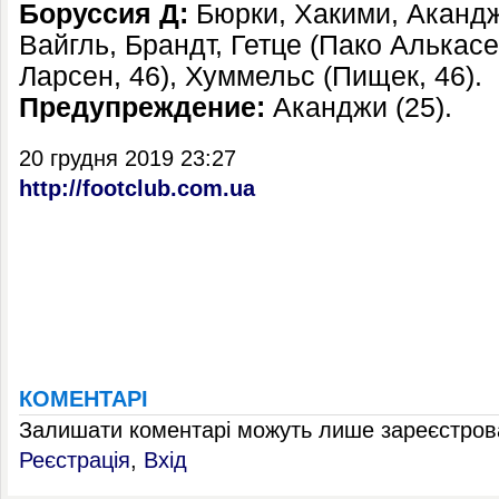
Боруссия Д
:
Бюрки, Хакими, Акандж
Вайгль, Брандт, Гетце (Пако Алькасе
Ларсен, 46), Хуммельс (Пищек, 46).
Предупреждение:
Аканджи (25).
20 грудня 2019 23:27
http://footclub.com.ua
КОМЕНТАРІ
Залишати коментарі можуть лише зареєстрова
Реєстрація
,
Вхід