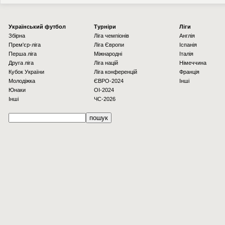
Українcький футбол
Турніри
Ліги
Збірна
Ліга чемпіонів
Англія
Прем'єр-ліга
Ліга Європи
Іспанія
Перша ліга
Міжнародні
Італія
Друга ліга
Ліга націй
Німеччина
Кубок України
Ліга конференцій
Франція
Молодіжка
ЄВРО-2024
Інші
Юнаки
OI-2024
Інші
ЧС-2026