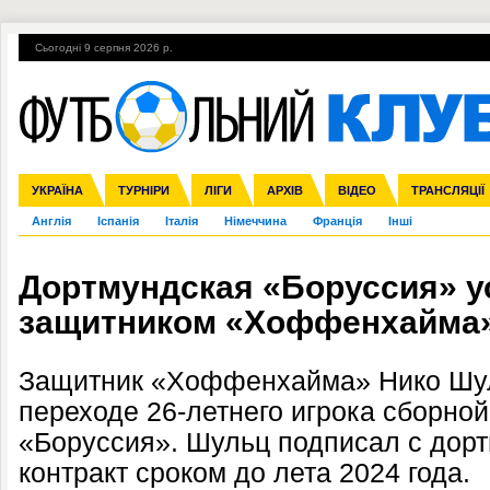
Сьогодні 9 серпня 2026 р.
Гарячі теми
УПЛ, 2-й тур
ВІЙНА
УПЛ-ПЕРЕХОДИ
УКРАЇНА
Збірна
Ліга чемпіонів
ЧС-2014
Прем'єр-ліга
ЄВРО-2016
ТУРНІРИ
Ліга Європи
Росія
Перша ліга
ЛІГИ
Міжнародні
Кубок конфедерацій
АРХІВ
Друга ліга
ВІДЕО
Ліга націй
Кубок України
ЧЄ-2015 (U-21
ТРАНСЛЯЦІЇ
Ліга конф
Англія
Іспанія
Італія
Німеччина
Франція
Інші
Дортмундская «Боруссия» у
защитником «Хоффенхайма
Защитник «Хоффенхайма» Нико Шул
переходе 26-летнего игрока сборно
«Боруссия». Шульц подписал с дор
контракт сроком до лета 2024 года.