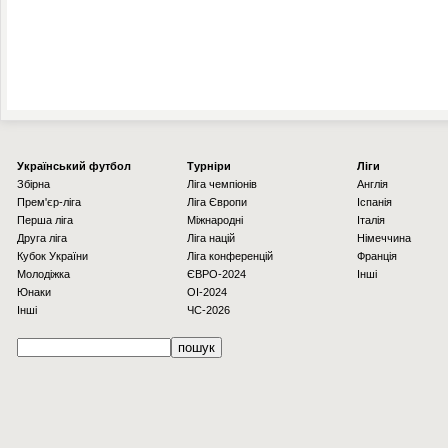
Українcький футбол
Турніри
Ліги
Збірна
Ліга чемпіонів
Англія
Прем'єр-ліга
Ліга Європи
Іспанія
Перша ліга
Міжнародні
Італія
Друга ліга
Ліга націй
Німеччина
Кубок України
Ліга конференцій
Франція
Молодіжка
ЄВРО-2024
Інші
Юнаки
OI-2024
Інші
ЧС-2026