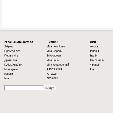
Українcький футбол
Турніри
Ліги
Збірна
Ліга чемпіонів
Англія
Прем'єр-ліга
Ліга Європи
Іспанія
Перша ліга
Міжнародні
Італія
Друга ліга
Ліга націй
Німеччина
Кубок України
Ліга конференцій
Франція
Молодіжка
ЄВРО-2024
Інші
Юнаки
OI-2024
Інші
ЧС-2026