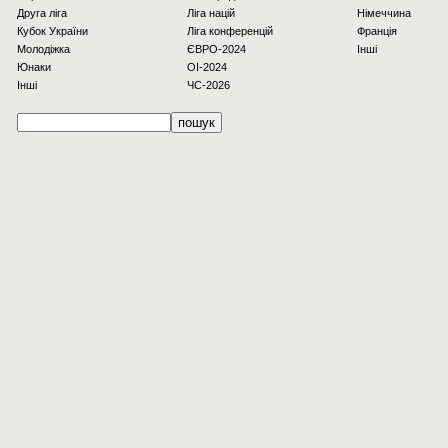
Друга ліга
Ліга націй
Німеччина
Кубок України
Ліга конференцій
Франція
Молодіжка
ЄВРО-2024
Інші
Юнаки
OI-2024
Інші
ЧС-2026