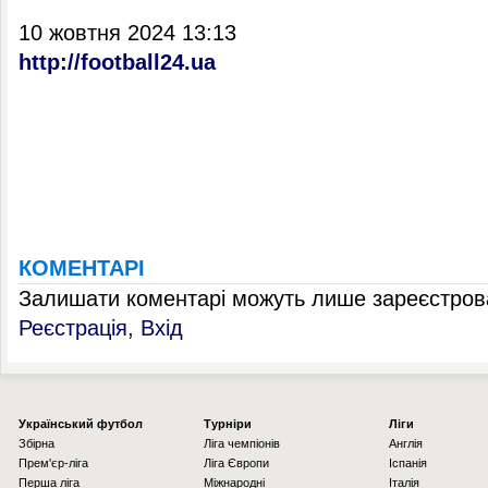
10 жовтня 2024 13:13
http://football24.ua
КОМЕНТАРІ
Залишати коментарі можуть лише зареєстрова
Реєстрація
,
Вхід
Українcький футбол
Турніри
Ліги
Збірна
Ліга чемпіонів
Англія
Прем'єр-ліга
Ліга Європи
Іспанія
Перша ліга
Міжнародні
Італія