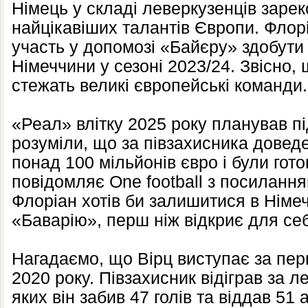
Німець у складі леверкузенців зарек
найцікавіших талантів Європи. Флорі
участь у допомозі «Байєру» здобути
Німеччини у сезоні 2023/24. Звісно,
стежать великі європейські команди.
«Реал» влітку 2025 року планував п
розуміли, що за півзахисника доведе
понад 100 мільйонів євро і були гото
повідомляє One football з посиланн
Флоріан хотів би залишитися в Німеч
«Баварію», перш ніж відкриє для себ
Нагадаємо, що Вірц виступає за пе
2020 року. Півзахисник відіграв за л
яких він забив 47 голів та віддав 51 