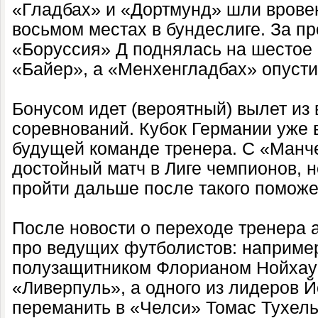
«Гладбах» и «Дортмунд» шли вровен
восьмом местах в бундеслиге. За 
«Боруссия» Д поднялась на шестое
«Байер», а «Менхенгладбах» опусти
Бонусом идет (вероятный) вылет из 
соревнований. Кубок Германии уже в
будущей команде тренера. С «Манч
достойный матч в Лиге чемпионов, н
пройти дальше после такого поможет
После новости о переходе тренера 
про ведущих футболистов: наприме
полузащитником Флорианом Нойхау
«Ливерпуль», а одного из лидеров 
переманить в «Челси» Томас Тухель