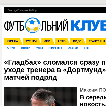
Сьогодні 7 серпня 2026 р.
Гарячі теми
УПЛ, 1-й тур
ВІЙНА
УПЛ-ПЕРЕХОДИ
УКРАЇНА
Збірна
Ліга чемпіонів
ЧС-2014
Прем'єр-ліга
ЄВРО-2016
ТУРНІРИ
Ліга Європи
Росія
Перша ліга
ЛІГИ
Міжнародні
Кубок конфедерацій
АРХІВ
Друга ліга
ВІДЕО
Ліга націй
Кубок України
ЧЄ-2015 (U-21
ТРАНСЛЯЦІЇ
Ліга конф
Англія
Іспанія
Італія
Німеччина
Франція
Інші
«Гладбах» сломался сразу п
уходе тренера в «Дортмунд»
матчей подряд
Максим П
В серед
новость