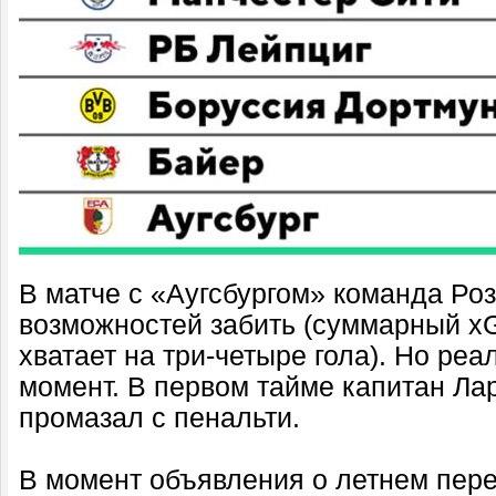
В матче с «Аугсбургом» команда Роз
возможностей забить (суммарный xG 
хватает на три-четыре гола). Но реа
момент. В первом тайме капитан Ла
промазал с пенальти.
В момент объявления о летнем пер