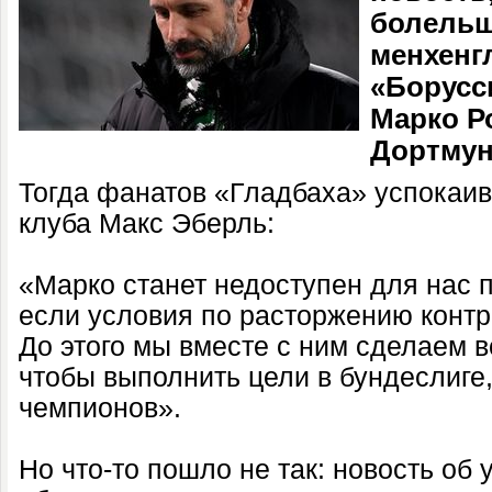
болель
менхенг
«Борусс
Марко Р
Дортмун
Тогда фанатов «Гладбаха» успокаи
клуба Макс Эберль:
«Марко станет недоступен для нас 
если условия по расторжению контр
До этого мы вместе с ним сделаем в
чтобы выполнить цели в бундеслиге,
чемпионов».
Но что-то пошло не так: новость об