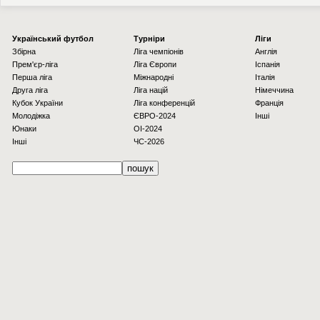
Українcький футбол
Турніри
Ліги
Збірна
Ліга чемпіонів
Англія
Прем'єр-ліга
Ліга Європи
Іспанія
Перша ліга
Міжнародні
Італія
Друга ліга
Ліга націй
Німеччина
Кубок України
Ліга конференцій
Франція
Молодіжка
ЄВРО-2024
Інші
Юнаки
OI-2024
Інші
ЧС-2026