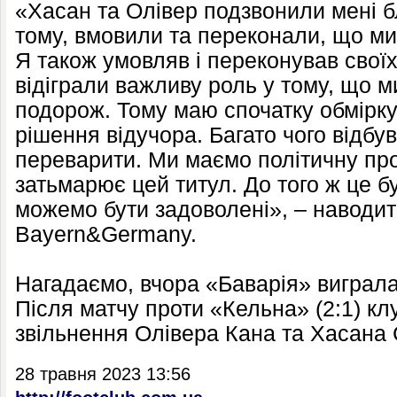
«Хасан та Олівер подзвонили мені б
тому, вмовили та переконали, що ми
Я також умовляв і переконував своїх
відіграли важливу роль у тому, що 
подорож. Тому маю спочатку обмірку
рішення відучора. Багато чого відбу
переварити. Ми маємо політичну про
затьмарює цей титул. До того ж це б
можемо бути задоволені», – наводит
Bayern&Germany.
Нагадаємо, вчора «Баварія» виграла
Після матчу проти «Кельна» (2:1) кл
звільнення Олівера Кана та Хасана
28 травня 2023 13:56