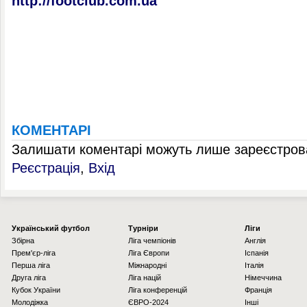
http://footclub.com.ua
КОМЕНТАРІ
Залишати коментарі можуть лише зареєстрова
Реєстрація
,
Вхід
Українcький футбол
Турніри
Ліги
Збірна
Ліга чемпіонів
Англія
Прем'єр-ліга
Ліга Європи
Іспанія
Перша ліга
Міжнародні
Італія
Друга ліга
Ліга націй
Німеччина
Кубок України
Ліга конференцій
Франція
Молодіжка
ЄВРО-2024
Інші