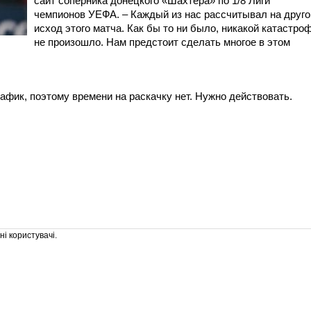
сайт соперника донецкого «Шахтера» по 1/8 Лиги
чемпионов УЕФА. – Каждый из нас рассчитывал на друго
исход этого матча. Как бы то ни было, никакой катастро
не произошло. Нам предстоит сделать многое в этом
афик, поэтому времени на раскачку нет. Нужно действовать.
і користувачі.