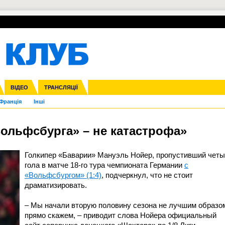
УПЛ-ПЕРЕХОДИ
СКРИЖАЛІ
ЄВРОКУБКИ
Зол
нфедерацій
га ліга
ВІДЕО
Ліга націй
Кубок України
ЧЄ-2015 (U-21)
ТРАНСЛЯЦІЇ
Ліга конференцій
Молодіжка
Копа Америка
ЄВРО-2024
Юнаки
ЧС-2018
Інші
OI-2024
ЄВРО-2020
ЧС-2026
Ч
Франція
Інші
Вольфсбурга» – не катастрофа»
Голкипер «Баварии» Мануэль Нойер, пропустивший чет
гола в матче 18-го тура чемпионата Германии
с
«Вольфсбургом» (1:4)
, подчеркнул, что не стоит
драматизировать.
– Мы начали вторую половину сезона не лучшим образо
прямо скажем, – приводит слова Нойера официальный