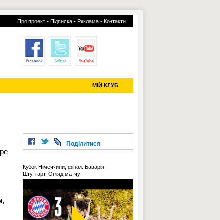
-
-
-
Про проект
Підписка
Реклама
Контакти
отий КЛУБ
УСІ ТРАНСФЕРИ
С-2019 (U-20)
ЧС-2022
МІЙ КЛУБ
Поділитися
ыре
Кубок Німеччини, фінал. Баварія –
Штутгарт. Огляд матчу
м,