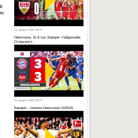
й
фы
24 травня 2026 09:15
Німеччина, 32-й тур. Баварія –Гайденгайм.
Огляд матч
03 травня 2026 08:15
Баварія – чемпіон Німеччини-2025/26