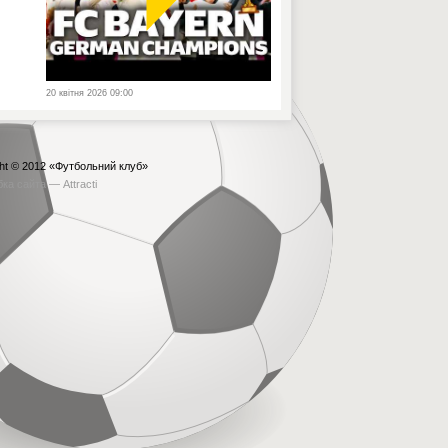
20 квітня 2026 09:00
ht © 2012
«Футбольний клуб»
бка сайта —
Attracti