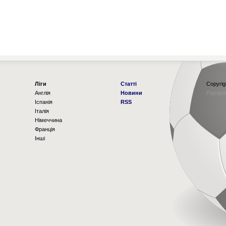
Ліги
Статті
Copyrig
Англія
Новини
Рорзро
Іспанія
RSS
Італія
Німеччина
Франція
Інші