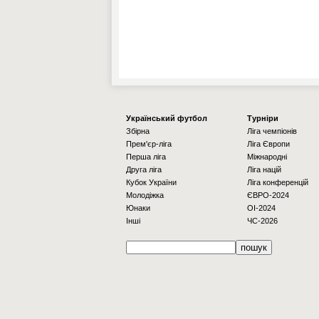
Українcький футбол
Турніри
Збірна
Ліга чемпіонів
Прем'єр-ліга
Ліга Європи
Перша ліга
Міжнародні
Друга ліга
Ліга націй
Кубок України
Ліга конференцій
Молодіжка
ЄВРО-2024
Юнаки
OI-2024
Інші
ЧС-2026