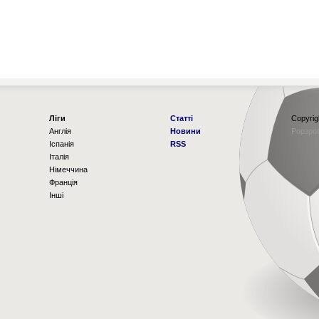
Ліги
Статті
Copyrig
Англія
Новини
Рорзро
Іспанія
RSS
Італія
Німеччина
Франція
Інші