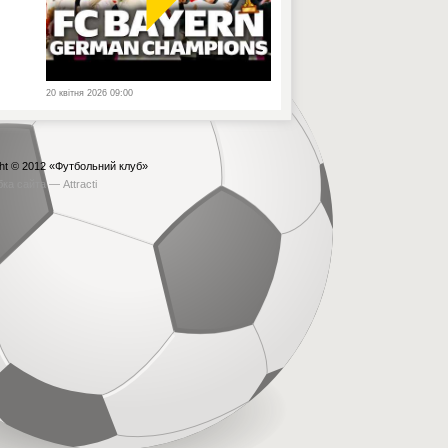
20 квітня 2026 09:00
ht © 2012
«Футбольний клуб»
бка сайта —
Attracti