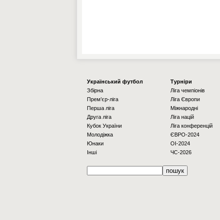
Українcький футбол
Турніри
Збірна
Ліга чемпіонів
Прем'єр-ліга
Ліга Європи
Перша ліга
Міжнародні
Друга ліга
Ліга націй
Кубок України
Ліга конференцій
Молодіжка
ЄВРО-2024
Юнаки
OI-2024
Інші
ЧС-2026