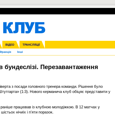
УПЛ-ПЕРЕХОДИ
СКРИЖАЛІ
ЄВРОКУБКИ
Зол
нфедерацій
га ліга
ВІДЕО
Ліга націй
Кубок України
ЧЄ-2015 (U-21)
ТРАНСЛЯЦІЇ
Ліга конференцій
Молодіжка
Копа Америка
ЄВРО-2024
Юнаки
ЧС-2018
Інші
OI-2024
ЄВРО-2020
ЧС-2026
Ч
Франція
Інші
в бундеслізі. Перезавантаження
іверта з посади головного тренера команди. Рішення було
«Штутгарта» (1:3). Нового керманича клуб обіцяє представити у
а раніше працював із клубною молодіжкою. В 12 матчах у
шістьох нічиїх і п'яти поразок.