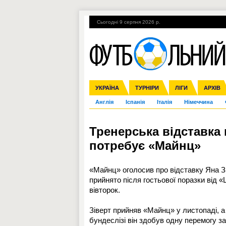
Сьогодні 9 серпня 2026 р.
Гарячі теми
УПЛ, 2-й тур
ВІЙНА
УКРАЇНА
Збірна
Ліга чемпіонів
ЧС-2014
Прем'єр-ліга
ЄВРО-2016
ТУРНІРИ
Ліга Європи
Росія
Перша ліга
ЛІГИ
Міжнародні
Кубок ко
АРХІВ
Дру
Англія
Іспанія
Італія
Німеччина
Тренерська відставка 
потребує «Майнц»
«Майнц» оголосив про відставку Яна З
прийнято після гостьової поразки від 
вівторок.
Зіверт прийняв «Майнц» у листопаді, 
бундеслізі він здобув одну перемогу за 