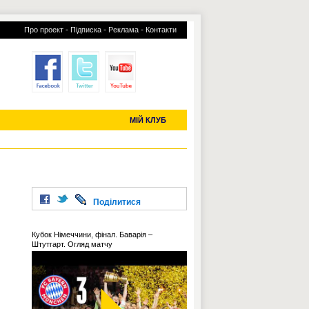
-
-
-
Про проект
Підписка
Реклама
Контакти
отий КЛУБ
УСІ ТРАНСФЕРИ
С-2019 (U-20)
ЧС-2022
МІЙ КЛУБ
Поділитися
Кубок Німеччини, фінал. Баварія –
Штутгарт. Огляд матчу