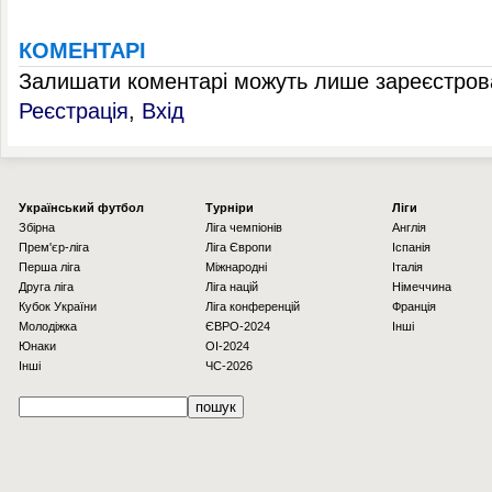
КОМЕНТАРІ
Залишати коментарі можуть лише зареєстрова
Реєстрація
,
Вхід
Українcький футбол
Турніри
Ліги
Збірна
Ліга чемпіонів
Англія
Прем'єр-ліга
Ліга Європи
Іспанія
Перша ліга
Міжнародні
Італія
Друга ліга
Ліга націй
Німеччина
Кубок України
Ліга конференцій
Франція
Молодіжка
ЄВРО-2024
Інші
Юнаки
OI-2024
Інші
ЧС-2026