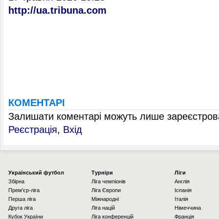
http://ua.tribuna.com
КОМЕНТАРІ
Залишати коментарі можуть лише зареєстрова
Реєстрація
,
Вхід
Українcький футбол
Турніри
Ліги
Збірна
Ліга чемпіонів
Англія
Прем'єр-ліга
Ліга Європи
Іспанія
Перша ліга
Міжнародні
Італія
Друга ліга
Ліга націй
Німеччина
Кубок України
Ліга конференцій
Франція