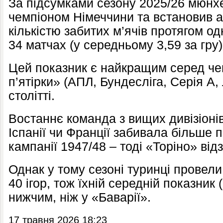
За підсумками сезону 2025/26 мюнх
чемпіоном Німеччини та встановив а
кількістю забитих м’ячів протягом одн
34 матчах (у середньому 3,59 за гру)
Цей показник є найкращим серед чем
п’ятірки» (АПЛ, Бундесліга, Серія А, Л
столітті.
Востаннє команда з вищих дивізіонів 
Іспанії чи Франції забивала більше 
кампанії 1947/48 – тоді «Торіно» від
Однак у тому сезоні туринці провели
40 ігор, тож їхній середній показник 
нижчим, ніж у «Баварії».
17 травня 2026 18:23